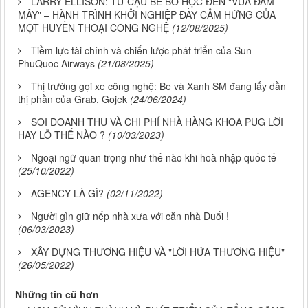
LARRY ELLISON: TỪ CẬU BÉ BỎ HỌC ĐẾN "VUA ĐÁM
MÂY" – HÀNH TRÌNH KHỞI NGHIỆP ĐẦY CẢM HỨNG CỦA
MỘT HUYỀN THOẠI CÔNG NGHỆ
(12/08/2025)
Tiềm lực tài chính và chiến lược phát triển của Sun
PhuQuoc Airways
(21/08/2025)
Thị trường gọi xe công nghệ: Be và Xanh SM đang lấy dần
thị phần của Grab, Gojek
(24/06/2024)
SOI DOANH THU VÀ CHI PHÍ NHÀ HÀNG KHOA PUG LỜI
HAY LỖ THẾ NÀO ?
(10/03/2023)
Ngoại ngữ quan trọng như thế nào khi hoà nhập quốc tế
(25/10/2022)
AGENCY LÀ GÌ?
(02/11/2022)
Người gìn giữ nếp nhà xưa với căn nhà Duối !
(06/03/2023)
XÂY DỰNG THƯƠNG HIỆU VÀ "LỜI HỨA THƯƠNG HIỆU"
(26/05/2022)
Những tin cũ hơn