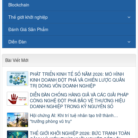
Blockchain
Thế giới khởi nghiệp
Đánh Giá Sản Phẩm
Diễn Đàn
Bài Viết Mới
PHÁT TRIỂN KINH TẾ SỐ NĂM 2026: MÔ HÌNH
KINH DOANH ĐỘT PHÁ VÀ CHIẾN LƯỢC QUẢN
TRỊ DÒNG VỐN DOANH NGHIỆP
DIỄN ĐÀN CHỐNG HÀNG GIẢ VÀ CÁC GIẢI PHÁP
CÔNG NGHỆ ĐỘT PHÁ BẢO VỆ THƯƠNG HIỆU
DOANH NGHIỆP TRONG KỶ NGUYÊN SỐ
Hội chứng AI: Khi trí tuệ nhân tạo trở thành…
"trưởng phòng vũ trụ"
THẾ GIỚI KHỞI NGHIỆP 2026: BỨC TRANH TOÀN