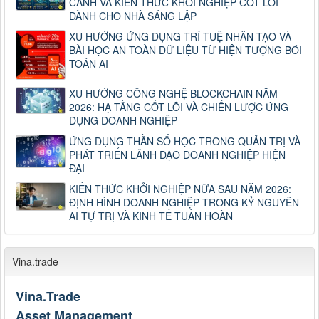
CẢNH VÀ KIẾN THỨC KHỞI NGHIỆP CỐT LÕI
DÀNH CHO NHÀ SÁNG LẬP
XU HƯỚNG ỨNG DỤNG TRÍ TUỆ NHÂN TẠO VÀ
BÀI HỌC AN TOÀN DỮ LIỆU TỪ HIỆN TƯỢNG BÓI
TOÁN AI
XU HƯỚNG CÔNG NGHỆ BLOCKCHAIN NĂM
2026: HẠ TẦNG CỐT LÕI VÀ CHIẾN LƯỢC ỨNG
DỤNG DOANH NGHIỆP
ỨNG DỤNG THẦN SỐ HỌC TRONG QUẢN TRỊ VÀ
PHÁT TRIỂN LÃNH ĐẠO DOANH NGHIỆP HIỆN
ĐẠI
KIẾN THỨC KHỞI NGHIỆP NỮA SAU NĂM 2026:
ĐỊNH HÌNH DOANH NGHIỆP TRONG KỶ NGUYÊN
AI TỰ TRỊ VÀ KINH TẾ TUẦN HOÀN
Vina.trade
Vina.Trade
Asset Management