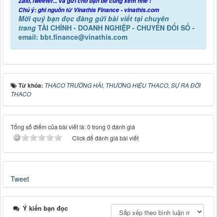
Zalo,Tweeter... và gửi cho bạn bè cùng xem nhé !
Chú ý: ghi nguồn từ Vinathis Finance - vinathis.com
Mời quý bạn đọc đăng gửi bài viết tại chuyên
trang
TÀI CHÍNH - DOANH NGHIỆP - CHUYỂN ĐỔI SỐ -
email: bbt.finance@vinathis.com
Từ khóa:
THACO TRƯỜNG HẢI
,
THƯƠNG HIỆU THACO
,
SỰ RA ĐỜI
THACO
Tổng số điểm của bài viết là: 0 trong 0 đánh giá
Click để đánh giá bài viết
Tweet
Ý kiến bạn đọc