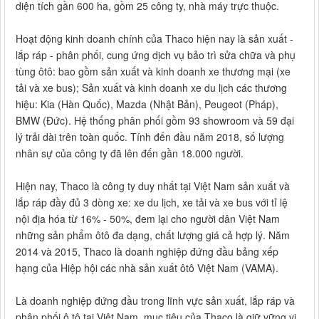
diện tích gần 600 ha, gồm 25 công ty, nhà máy trực thuộc.
Hoạt động kinh doanh chính của Thaco hiện nay là sản xuất -
lắp ráp - phân phối, cung ứng dịch vụ bảo trì sửa chữa và phụ
tùng ôtô: bao gồm sản xuất và kinh doanh xe thương mại (xe
tải và xe bus); Sản xuất và kinh doanh xe du lịch các thương
hiệu: Kia (Hàn Quốc), Mazda (Nhật Bản), Peugeot (Pháp),
BMW (Đức). Hệ thống phân phối gồm 93 showroom và 59 đại
lý trải dài trên toàn quốc. Tính đến đầu năm 2018, số lượng
nhân sự của công ty đã lên đến gần 18.000 người.
Hiện nay, Thaco là công ty duy nhất tại Việt Nam sản xuất và
lắp ráp đầy đủ 3 dòng xe: xe du lịch, xe tải và xe bus với tỉ lệ
nội địa hóa từ 16% - 50%, đem lại cho người dân Việt Nam
những sản phẩm ôtô đa dạng, chất lượng giá cả hợp lý. Năm
2014 và 2015, Thaco là doanh nghiệp đứng đầu bảng xếp
hạng của Hiệp hội các nhà sản xuất ôtô Việt Nam (VAMA).
Là doanh nghiệp đứng đầu trong lĩnh vực sản xuất, lắp ráp và
phân phối ô tô tại Việt Nam, mục tiêu của Thaco là giữ vững vị