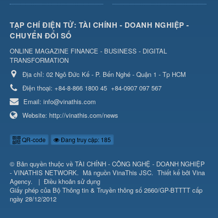
TẠP CHÍ ĐIỆN TỬ: TÀI CHÍNH - DOANH NGHIỆP -
CHUYỂN ĐỔI SỐ
ONLINE MAGAZINE FINANCE - BUSINESS - DIGITAL
TRANSFORMATION
Địa chỉ:
02 Ngô Đức Kế - P. Bến Nghé - Quận 1 - Tp HCM
Điện thoại:
+84-8-866 1800 45
+84-0907 097 567
Email:
info@vinathis.com
Website:
http://vinathis.com/news
QR-code
Đang truy cập: 185
© Bản quyền thuộc về
TÀI CHÍNH - CÔNG NGHỆ - DOANH NGHIỆP
- VINATHIS NETWORK
.
Mã nguồn
VinaThis JSC
.
Thiết kế bởi
Vina
Agency
.
|
Điều khoản sử dụng
Giấy phép của Bộ Thông tin & Truyền thông số 2660/GP-BTTTT cấp
ngày 28/12/2012