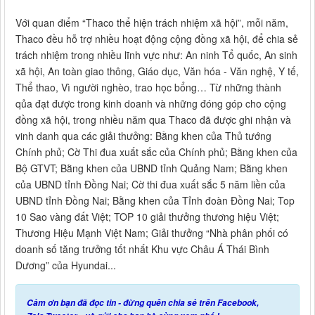
Với quan điểm “Thaco thể hiện trách nhiệm xã hội”, mỗi năm,
Thaco đều hỗ trợ nhiều hoạt động cộng đồng xã hội, để chia sẻ
trách nhiệm trong nhiều lĩnh vực như: An ninh Tổ quốc, An sinh
xã hội, An toàn giao thông, Giáo dục, Văn hóa - Văn nghệ, Y tế,
Thể thao, Vì người nghèo, trao học bổng… Từ những thành
qủa đạt được trong kinh doanh và những đóng góp cho cộng
đồng xã hội, trong nhiều năm qua Thaco đã được ghi nhận và
vinh danh qua các giải thưởng: Bằng khen của Thủ tướng
Chính phủ; Cờ Thi đua xuất sắc của Chính phủ; Bằng khen của
Bộ GTVT; Bằng khen của UBND tỉnh Quảng Nam; Bằng khen
của UBND tỉnh Đồng Nai; Cờ thi đua xuất sắc 5 năm liền của
UBND tỉnh Đồng Nai; Bằng khen của Tỉnh đoàn Đồng Nai; Top
10 Sao vàng đất Việt; TOP 10 giải thưởng thương hiệu Việt;
Thương Hiệu Mạnh Việt Nam; Giải thưởng “Nhà phân phối có
doanh số tăng trưởng tốt nhất Khu vực Châu Á Thái Bình
Dương” của Hyundai...
Cảm ơn bạn đã đọc tin - đừng quên chia sẻ trên Facebook,