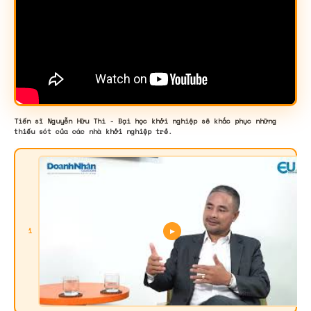
Tiến sĩ Nguyễn Hữu Thi - Đại học khởi nghiệp sẽ khắc phục những
thiếu sót của các nhà khởi nghiệp trẻ.
T
1
s
▶
N
H
T
-
Đ
h
k
n
s