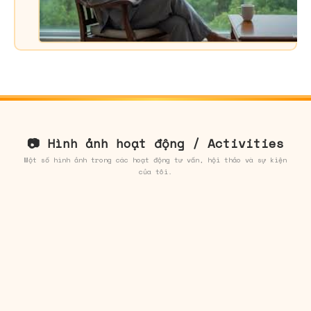
m
-
C
s
k
n
t
c
📷 Hình ảnh hoạt động / Activities
Một số hình ảnh trong các hoạt động tư vấn, hội thảo và sự kiện
của tôi.