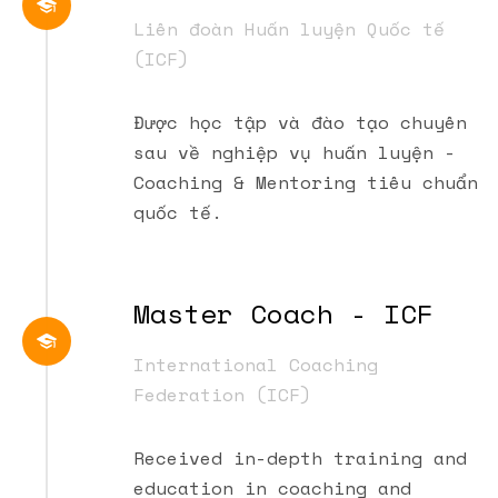
Liên đoàn Huấn luyện Quốc tế
(ICF)
Được học tập và đào tạo chuyên
sau về nghiệp vụ huấn luyện -
Coaching & Mentoring tiêu chuẩn
quốc tế.
Master Coach - ICF
International Coaching
Federation (ICF)
Received in-depth training and
education in coaching and