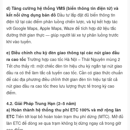
d) Tăng cường hệ thống VMS (biển thông tin điện tử) và
kết nối ứng dụng bản đồ
Đầu tư lắp đặt đủ biển thông tin
điện tử tại các điểm phân luồng chiến lược, và ký kết hợp tác
với Google Maps, Apple Maps, Waze để tích hợp dữ liệu tắc
đường thời gian thực — giúp người lái xe tự phân luồng trước
khi vào tuyến.
e) Điều chỉnh chu kỳ đèn giao thông tại các nút giao đầu
ra cao tốc
Trường hợp cao tốc Hà Nội – Thái Nguyên mùng 2
Tết cho thấy rõ: một chiếc đèn tín hiệu chu kỳ ngắn tại nút giao
đầu ra có thể làm tắc cả tuyến cao tốc. Cần có giao thức chuẩn
để các địa phương điều chỉnh thời gian đèn tín hiệu tại tất cả
nút giao đầu ra cao tốc theo lưu lượng thực tế trong kỳ cao
điểm.
4.2. Giải Pháp Trung Hạn (2–5 năm)
a) Hoàn thành hệ thống thu phí ETC 100% và mở rộng làn
ETC
Tiến tới loại bỏ hoàn toàn trạm thu phí dừng (MTC). Mở đủ
làn ETC để dòng xe qua trạm không bị dừng ngay cả trong giờ
cao điểm.