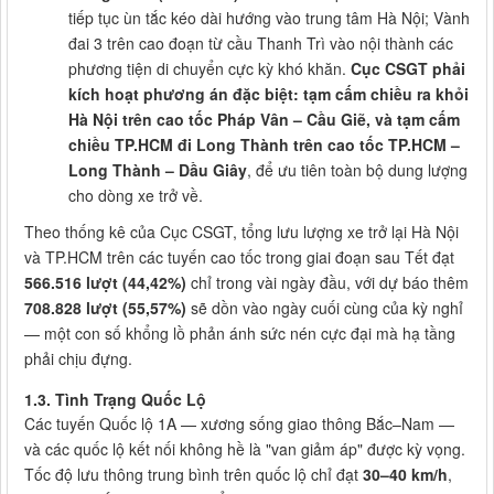
tiếp tục ùn tắc kéo dài hướng vào trung tâm Hà Nội; Vành
đai 3 trên cao đoạn từ cầu Thanh Trì vào nội thành các
phương tiện di chuyển cực kỳ khó khăn.
Cục CSGT phải
kích hoạt phương án đặc biệt: tạm cấm chiều ra khỏi
Hà Nội trên cao tốc Pháp Vân – Cầu Giẽ, và tạm cấm
chiều TP.HCM đi Long Thành trên cao tốc TP.HCM –
Long Thành – Dầu Giây
, để ưu tiên toàn bộ dung lượng
cho dòng xe trở về.
Theo thống kê của Cục CSGT, tổng lưu lượng xe trở lại Hà Nội
và TP.HCM trên các tuyến cao tốc trong giai đoạn sau Tết đạt
566.516 lượt (44,42%)
chỉ trong vài ngày đầu, với dự báo thêm
708.828 lượt (55,57%)
sẽ dồn vào ngày cuối cùng của kỳ nghỉ
— một con số khổng lồ phản ánh sức nén cực đại mà hạ tầng
phải chịu đựng.
1.3. Tình Trạng Quốc Lộ
Các tuyến Quốc lộ 1A — xương sống giao thông Bắc–Nam —
và các quốc lộ kết nối không hề là "van giảm áp" được kỳ vọng.
Tốc độ lưu thông trung bình trên quốc lộ chỉ đạt
30–40 km/h
,