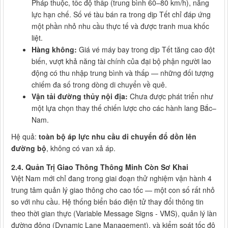
Pháp thuộc, tốc độ thấp (trung bình 60–80 km/h), năng
lực hạn chế. Số vé tàu bán ra trong dịp Tết chỉ đáp ứng
một phần nhỏ nhu cầu thực tế và được tranh mua khốc
liệt.
Hàng không:
Giá vé máy bay trong dịp Tết tăng cao đột
biến, vượt khả năng tài chính của đại bộ phận người lao
động có thu nhập trung bình và thấp — những đối tượng
chiếm đa số trong dòng di chuyển về quê.
Vận tải đường thủy nội địa:
Chưa được phát triển như
một lựa chọn thay thế chiến lược cho các hành lang Bắc–
Nam.
Hệ quả:
toàn bộ áp lực nhu cầu di chuyển đổ dồn lên
đường bộ
, không có van xả áp.
2.4. Quản Trị Giao Thông Thông Minh Còn Sơ Khai
Việt Nam mới chỉ đang trong giai đoạn thử nghiệm vận hành 4
trung tâm quản lý giao thông cho cao tốc — một con số rất nhỏ
so với nhu cầu. Hệ thống biển báo điện tử thay đổi thông tin
theo thời gian thực (Variable Message Signs - VMS), quản lý làn
đường động (Dynamic Lane Management), và kiểm soát tốc độ