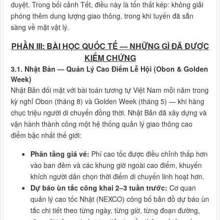
duyệt. Trong bối cảnh Tết, điều này là tổn thất kép: không giải
phóng thêm dung lượng giao thông, trong khi tuyến đã sẵn
sàng về mặt vật lý.
PHẦN III: BÀI HỌC QUỐC TẾ — NHỮNG GÌ ĐÃ ĐƯỢC
KIỂM CHỨNG
3.1. Nhật Bản — Quản Lý Cao Điểm Lễ Hội (Obon & Golden
Week)
Nhật Bản đối mặt với bài toán tương tự Việt Nam mỗi năm trong
kỳ nghỉ Obon (tháng 8) và Golden Week (tháng 5) — khi hàng
chục triệu người di chuyển đồng thời. Nhật Bản đã xây dựng và
vận hành thành công một hệ thống quản lý giao thông cao
điểm bậc nhất thế giới:
Phân tầng giá vé:
Phí cao tốc được điều chỉnh thấp hơn
vào ban đêm và các khung giờ ngoài cao điểm, khuyến
khích người dân chọn thời điểm di chuyển linh hoạt hơn.
Dự báo ùn tắc công khai 2–3 tuần trước:
Cơ quan
quản lý cao tốc Nhật (NEXCO) công bố bản đồ dự báo ùn
tắc chi tiết theo từng ngày, từng giờ, từng đoạn đường,