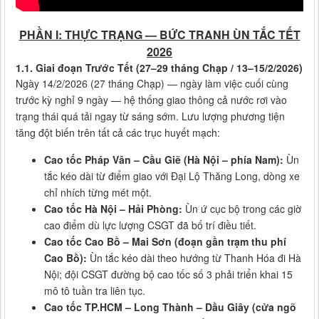
PHẦN I: THỰC TRẠNG — BỨC TRANH ÙN TẮC TẾT
2026
1.1. Giai đoạn Trước Tết (27–29 tháng Chạp / 13–15/2/2026)
Ngày 14/2/2026 (27 tháng Chạp) — ngày làm việc cuối cùng
trước kỳ nghỉ 9 ngày — hệ thống giao thông cả nước rơi vào
trạng thái quá tải ngay từ sáng sớm. Lưu lượng phương tiện
tăng đột biến trên tất cả các trục huyết mạch:
Cao tốc Pháp Vân – Cầu Giẽ (Hà Nội – phía Nam):
Ùn
tắc kéo dài từ điểm giao với Đại Lộ Thăng Long, dòng xe
chỉ nhích từng mét một.
Cao tốc Hà Nội – Hải Phòng:
Ùn ứ cục bộ trong các giờ
cao điểm dù lực lượng CSGT đã bố trí điều tiết.
Cao tốc Cao Bồ – Mai Sơn (đoạn gần trạm thu phí
Cao Bồ):
Ùn tắc kéo dài theo hướng từ Thanh Hóa đi Hà
Nội; đội CSGT đường bộ cao tốc số 3 phải triển khai 15
mô tô tuần tra liên tục.
Cao tốc TP.HCM – Long Thành – Dầu Giây (cửa ngõ