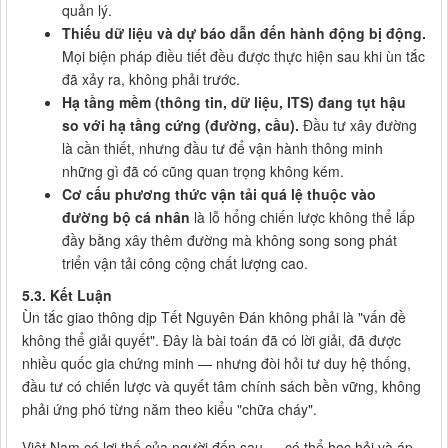
quản lý.
Thiếu dữ liệu và dự báo dẫn đến hành động bị động.
Mọi biện pháp điều tiết đều được thực hiện sau khi ùn tắc
đã xảy ra, không phải trước.
Hạ tầng mềm (thông tin, dữ liệu, ITS) đang tụt hậu
so với hạ tầng cứng (đường, cầu).
Đầu tư xây đường
là cần thiết, nhưng đầu tư để vận hành thông minh
những gì đã có cũng quan trọng không kém.
Cơ cấu phương thức vận tải quá lệ thuộc vào
đường bộ cá nhân
là lỗ hổng chiến lược không thể lấp
đầy bằng xây thêm đường mà không song song phát
triển vận tải công cộng chất lượng cao.
5.3. Kết Luận
Ùn tắc giao thông dịp Tết Nguyên Đán không phải là "vấn đề
không thể giải quyết". Đây là bài toán đã có lời giải, đã được
nhiều quốc gia chứng minh — nhưng đòi hỏi tư duy hệ thống,
đầu tư có chiến lược và quyết tâm chính sách bền vững, không
phải ứng phó từng năm theo kiểu "chữa cháy".
Việt Nam có lợi thế của người đến sau — có thể học hỏi và áp