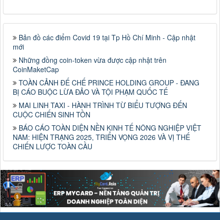
Bản đồ các điểm Covid 19 tại Tp Hồ Chí Minh - Cập nhật
mới
Những đồng coin-token vừa được cập nhật trên
CoinMaketCap
TOÀN CẢNH ĐẾ CHẾ PRINCE HOLDING GROUP - ĐANG
BỊ CÁO BUỘC LỪA ĐẢO VÀ TỘI PHẠM QUỐC TẾ
MAI LINH TAXI - HÀNH TRÌNH TỪ BIỂU TƯỢNG ĐẾN
CUỘC CHIẾN SINH TỒN
BÁO CÁO TOÀN DIỆN NỀN KINH TẾ NÔNG NGHIỆP VIỆT
NAM: HIỆN TRẠNG 2025, TRIỂN VỌNG 2026 VÀ VỊ THẾ
CHIẾN LƯỢC TOÀN CẦU