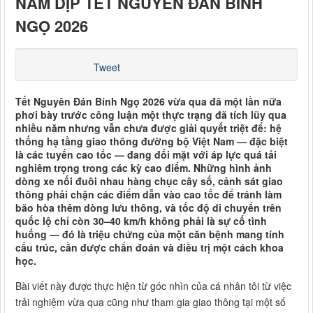
NAM DỊP TẾT NGUYÊN ĐÁN BÍNH
NGỌ 2026
Tweet
Tết Nguyên Đán Bính Ngọ 2026 vừa qua đã một lần nữa
phơi bày trước công luận một thực trạng đã tích lũy qua
nhiều năm nhưng vẫn chưa được giải quyết triệt để: hệ
thống hạ tầng giao thông đường bộ Việt Nam — đặc biệt
là các tuyến cao tốc — đang đối mặt với áp lực quá tải
nghiêm trọng trong các kỳ cao điểm. Những hình ảnh
dòng xe nối đuôi nhau hàng chục cây số, cảnh sát giao
thông phải chặn các điểm dẫn vào cao tốc để tránh làm
bão hòa thêm dòng lưu thông, và tốc độ di chuyển trên
quốc lộ chỉ còn 30–40 km/h không phải là sự cố tình
huống — đó là triệu chứng của một căn bệnh mang tính
cấu trúc, cần được chẩn đoán và điều trị một cách khoa
học.
Bài viết này được thực hiện từ góc nhìn của cá nhân tôi từ việc
trải nghiệm vừa qua cũng như tham gia giao thông tại một số