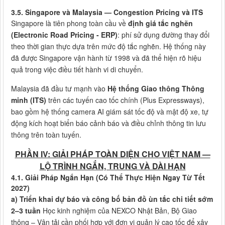
3.5. Singapore và Malaysia — Congestion Pricing và ITS
Singapore là tiên phong toàn cầu về
định giá tắc nghẽn
(Electronic Road Pricing - ERP)
: phí sử dụng đường thay đổi
theo thời gian thực dựa trên mức độ tắc nghẽn. Hệ thống này
đã được Singapore vận hành từ 1998 và đã thể hiện rõ hiệu
quả trong việc điều tiết hành vi di chuyển.
Malaysia đã đầu tư mạnh vào
Hệ thống Giao thông Thông
minh (ITS)
trên các tuyến cao tốc chính (Plus Expressways),
bao gồm hệ thống camera AI giám sát tốc độ và mật độ xe, tự
động kích hoạt biển báo cảnh báo và điều chỉnh thông tin lưu
thông trên toàn tuyến.
PHẦN IV: GIẢI PHÁP TOÀN DIỆN CHO VIỆT NAM —
LỘ TRÌNH NGẮN, TRUNG VÀ DÀI HẠN
4.1. Giải Pháp Ngắn Hạn (Có Thể Thực Hiện Ngay Từ Tết
2027)
a) Triển khai dự báo và công bố bản đồ ùn tắc chi tiết sớm
2–3 tuần
Học kinh nghiệm của NEXCO Nhật Bản, Bộ Giao
thông – Vận tải cần phối hợp với đơn vị quản lý cao tốc để xây