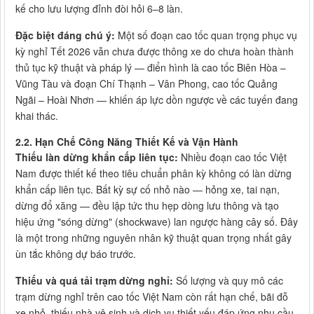
kế cho lưu lượng đỉnh đòi hỏi 6–8 làn.
Đặc biệt đáng chú ý:
Một số đoạn cao tốc quan trọng phục vụ
kỳ nghỉ Tết 2026 vẫn chưa được thông xe do chưa hoàn thành
thủ tục kỹ thuật và pháp lý — điển hình là cao tốc Biên Hòa –
Vũng Tàu và đoạn Chí Thạnh – Vân Phong, cao tốc Quảng
Ngãi – Hoài Nhơn — khiến áp lực dồn ngược về các tuyến đang
khai thác.
2.2. Hạn Chế Công Năng Thiết Kế và Vận Hành
Thiếu làn dừng khẩn cấp liên tục:
Nhiều đoạn cao tốc Việt
Nam được thiết kế theo tiêu chuẩn phân kỳ không có làn dừng
khẩn cấp liên tục. Bất kỳ sự cố nhỏ nào — hỏng xe, tai nạn,
dừng đổ xăng — đều lập tức thu hẹp dòng lưu thông và tạo
hiệu ứng "sóng dừng" (shockwave) lan ngược hàng cây số. Đây
là một trong những nguyên nhân kỹ thuật quan trọng nhất gây
ùn tắc không dự báo trước.
Thiếu và quá tải trạm dừng nghỉ:
Số lượng và quy mô các
trạm dừng nghỉ trên cao tốc Việt Nam còn rất hạn chế, bãi đỗ
xe nhỏ, thiếu nhà vệ sinh và dịch vụ thiết yếu đáp ứng nhu cầu