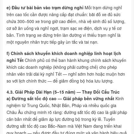
e) Đầu tư bài bản vào trạm dừng nghỉ
Mỗi trạm dừng nghỉ
trên cao tốc cần được nâng cấp đạt chuẩn: bãi đỗ xe đủ sức
chứa 300–500 xe trong giờ cao điểm, nhà vệ sinh đủ số lượng,
cơ sở ăn uống và nghỉ ngơi, trạm sạc xe điện, dịch vụ y tế cơ
bản. Tình trạng xe dừng trên làn đường vì thiếu trạm nghỉ là
một nguyên nhân trực tiếp gây ùn tắc và tai nạn.
f) Chính sách khuyến khích doanh nghiệp linh hoạt lịch
nghỉ Tết
Chính phủ có thể ban hành khung chính sách khuyến
khích các doanh nghiệp (không phải cưỡng chế) cho phép
nhân viên trải dài kỳ nghỉ Tết — nghỉ sớm hơn hoặc muộn hơn
so với lịch chính thức — để giảm đồng bộ hóa lưu lượng.
4.3. Giải Pháp Dài Hạn (5–15 năm) — Thay Đổi Cấu Trúc
a) Đường sắt tốc độ cao — Giải pháp bền vững nhất
Kinh
nghiệm từ Trung Quốc, Nhật Bản, Pháp và nhiều quốc gia
Châu Âu chứng minh rõ ràng: đường sắt tốc độ cao là giải pháp
căn bản nhất để giảm áp lực đường bộ trong kỳ lễ. Tuyến
đường sắt tốc độ cao Bắc–Nam mà Việt Nam đang triển khai
quy hoạch — nếu được đầu tư đúng mức và vận hành hiệu quả