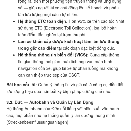
rộng rãi trên mọi phương tiện truyền thông và ứng dụng
số — giúp người lái xe chủ động lên kế hoạch và phân
tán lưu lượng một cách tự nhiên.
Hệ thống ETC toàn diện:
Hơn 95% xe trên cao tốc Nhật
sử dụng ETC (Electronic Toll Collection), loại bỏ hoàn
toàn điểm tắc nghẽn tại trạm thu phí.
Làn xe khẩn cấp được kích hoạt làm làn lưu thông
trong giờ cao điểm
tại các đoạn đặc biệt đông đúc.
Hệ thống thông tin biến đổi (VICS):
Cung cấp thông
tin giao thông thời gian thực tích hợp vào màn hình
navigation của xe, giúp lái xe tự phân luồng mà không
cần can thiệp trực tiếp của CSGT.
Bài học cốt lõi:
Quản lý thông tin và giá cả là công cụ điều tiết
lưu lượng hiệu quả hơn bất kỳ biện pháp cưỡng chế nào.
3.2. Đức — Autobahn và Quản Lý Làn Động
Hệ thống Autobahn của Đức nổi tiếng với hiệu suất vận hành
cao, một phần nhờ hệ thống quản lý làn đường thông minh
(Streckenbeeinflussungsanlagen):