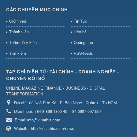
CÁC CHUYÊN MỤC CHÍNH
Giới thiệu
Tin Tức
Thành viên
Liên hệ
Thăm dò ý kiến
Quảng cáo
Tìm kiếm
RSS-feeds
TẠP CHÍ ĐIỆN TỬ: TÀI CHÍNH - DOANH NGHIỆP -
CHUYỂN ĐỔI SỐ
ONLINE MAGAZINE FINANCE - BUSINESS - DIGITAL
TRANSFORMATION
Địa chỉ:
02 Ngô Đức Kế - P. Bến Nghé - Quận 1 - Tp HCM
Điện thoại:
+84-8-866 1800 45
+84-0907 097 567
Email:
info@vinathis.com
Website:
http://vinathis.com/news