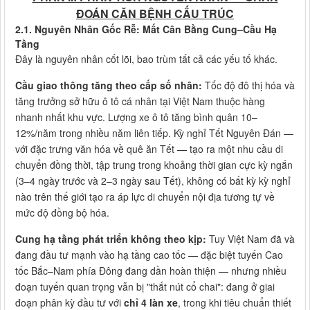
ĐOÁN CĂN BỆNH CẤU TRÚC
2.1. Nguyên Nhân Gốc Rễ: Mất Cân Bằng Cung–Cầu Hạ
Tầng
Đây là nguyên nhân cốt lõi, bao trùm tất cả các yếu tố khác.
Cầu giao thông tăng theo cấp số nhân:
Tốc độ đô thị hóa và
tăng trưởng sở hữu ô tô cá nhân tại Việt Nam thuộc hàng
nhanh nhất khu vực. Lượng xe ô tô tăng bình quân 10–
12%/năm trong nhiều năm liên tiếp. Kỳ nghỉ Tết Nguyên Đán —
với đặc trưng văn hóa về quê ăn Tết — tạo ra một nhu cầu di
chuyển đồng thời, tập trung trong khoảng thời gian cực kỳ ngắn
(3–4 ngày trước và 2–3 ngày sau Tết), không có bất kỳ kỳ nghỉ
nào trên thế giới tạo ra áp lực di chuyển nội địa tương tự về
mức độ đồng bộ hóa.
Cung hạ tầng phát triển không theo kịp:
Tuy Việt Nam đã và
đang đầu tư mạnh vào hạ tầng cao tốc — đặc biệt tuyến Cao
tốc Bắc–Nam phía Đông đang dần hoàn thiện — nhưng nhiều
đoạn tuyến quan trọng vẫn bị "thắt nút cổ chai": đang ở giai
đoạn phân kỳ đầu tư với
chỉ 4 làn xe
, trong khi tiêu chuẩn thiết