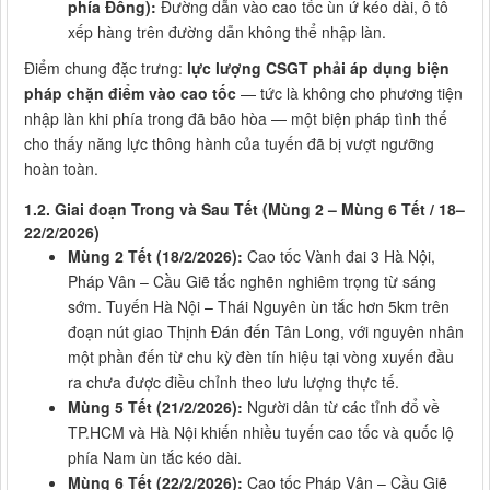
phía Đông):
Đường dẫn vào cao tốc ùn ứ kéo dài, ô tô
xếp hàng trên đường dẫn không thể nhập làn.
Điểm chung đặc trưng:
lực lượng CSGT phải áp dụng biện
pháp chặn điểm vào cao tốc
— tức là không cho phương tiện
nhập làn khi phía trong đã bão hòa — một biện pháp tình thế
cho thấy năng lực thông hành của tuyến đã bị vượt ngưỡng
hoàn toàn.
1.2. Giai đoạn Trong và Sau Tết (Mùng 2 – Mùng 6 Tết / 18–
22/2/2026)
Mùng 2 Tết (18/2/2026):
Cao tốc Vành đai 3 Hà Nội,
Pháp Vân – Cầu Giẽ tắc nghẽn nghiêm trọng từ sáng
sớm. Tuyến Hà Nội – Thái Nguyên ùn tắc hơn 5km trên
đoạn nút giao Thịnh Đán đến Tân Long, với nguyên nhân
một phần đến từ chu kỳ đèn tín hiệu tại vòng xuyến đầu
ra chưa được điều chỉnh theo lưu lượng thực tế.
Mùng 5 Tết (21/2/2026):
Người dân từ các tỉnh đổ về
TP.HCM và Hà Nội khiến nhiều tuyến cao tốc và quốc lộ
phía Nam ùn tắc kéo dài.
Mùng 6 Tết (22/2/2026):
Cao tốc Pháp Vân – Cầu Giẽ