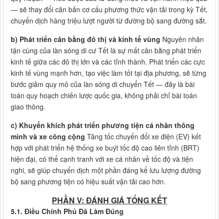
— sẽ thay đổi căn bản cơ cấu phương thức vận tải trong kỳ Tết,
chuyển dịch hàng triệu lượt người từ đường bộ sang đường sắt.
b) Phát triển cân bằng đô thị và kinh tế vùng
Nguyên nhân
tận cùng của làn sóng di cư Tết là sự mất cân bằng phát triển
kinh tế giữa các đô thị lớn và các tỉnh thành. Phát triển các cực
kinh tế vùng mạnh hơn, tạo việc làm tốt tại địa phương, sẽ từng
bước giảm quy mô của làn sóng di chuyển Tết — đây là bài
toán quy hoạch chiến lược quốc gia, không phải chỉ bài toán
giao thông.
c) Khuyến khích phát triển phương tiện cá nhân thông
minh và xe công cộng
Tăng tốc chuyển đổi xe điện (EV) kết
hợp với phát triển hệ thống xe buýt tốc độ cao liên tỉnh (BRT)
hiện đại, có thể cạnh tranh với xe cá nhân về tốc độ và tiện
nghi, sẽ giúp chuyển dịch một phần đáng kể lưu lượng đường
bộ sang phương tiện có hiệu suất vận tải cao hơn.
PHẦN V: ĐÁNH GIÁ TỔNG KẾT
5.1. Điều Chính Phủ Đã Làm Đúng