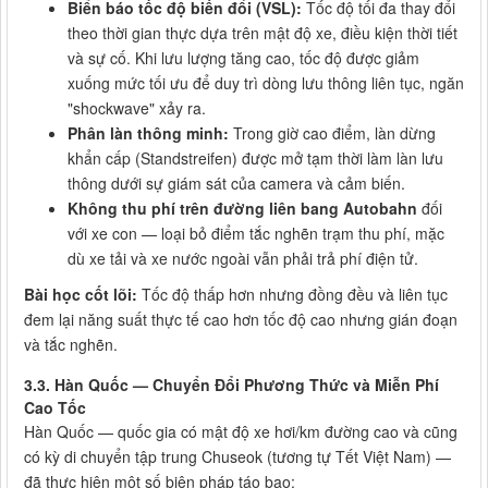
Biển báo tốc độ biến đổi (VSL):
Tốc độ tối đa thay đổi
theo thời gian thực dựa trên mật độ xe, điều kiện thời tiết
và sự cố. Khi lưu lượng tăng cao, tốc độ được giảm
xuống mức tối ưu để duy trì dòng lưu thông liên tục, ngăn
"shockwave" xảy ra.
Phân làn thông minh:
Trong giờ cao điểm, làn dừng
khẩn cấp (Standstreifen) được mở tạm thời làm làn lưu
thông dưới sự giám sát của camera và cảm biến.
Không thu phí trên đường liên bang Autobahn
đối
với xe con — loại bỏ điểm tắc nghẽn trạm thu phí, mặc
dù xe tải và xe nước ngoài vẫn phải trả phí điện tử.
Bài học cốt lõi:
Tốc độ thấp hơn nhưng đồng đều và liên tục
đem lại năng suất thực tế cao hơn tốc độ cao nhưng gián đoạn
và tắc nghẽn.
3.3. Hàn Quốc — Chuyển Đổi Phương Thức và Miễn Phí
Cao Tốc
Hàn Quốc — quốc gia có mật độ xe hơi/km đường cao và cũng
có kỳ di chuyển tập trung Chuseok (tương tự Tết Việt Nam) —
đã thực hiện một số biện pháp táo bạo: