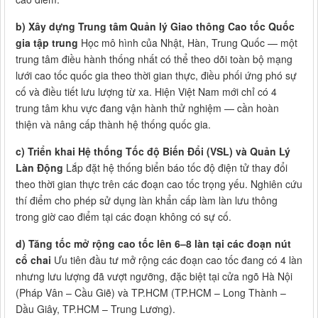
b) Xây dựng Trung tâm Quản lý Giao thông Cao tốc Quốc
gia tập trung
Học mô hình của Nhật, Hàn, Trung Quốc — một
trung tâm điều hành thống nhất có thể theo dõi toàn bộ mạng
lưới cao tốc quốc gia theo thời gian thực, điều phối ứng phó sự
cố và điều tiết lưu lượng từ xa. Hiện Việt Nam mới chỉ có 4
trung tâm khu vực đang vận hành thử nghiệm — cần hoàn
thiện và nâng cấp thành hệ thống quốc gia.
c) Triển khai Hệ thống Tốc độ Biến Đổi (VSL) và Quản Lý
Làn Động
Lắp đặt hệ thống biển báo tốc độ điện tử thay đổi
theo thời gian thực trên các đoạn cao tốc trọng yếu. Nghiên cứu
thí điểm cho phép sử dụng làn khẩn cấp làm làn lưu thông
trong giờ cao điểm tại các đoạn không có sự cố.
d) Tăng tốc mở rộng cao tốc lên 6–8 làn tại các đoạn nút
cổ chai
Ưu tiên đầu tư mở rộng các đoạn cao tốc đang có 4 làn
nhưng lưu lượng đã vượt ngưỡng, đặc biệt tại cửa ngõ Hà Nội
(Pháp Vân – Cầu Giẽ) và TP.HCM (TP.HCM – Long Thành –
Dầu Giây, TP.HCM – Trung Lương).