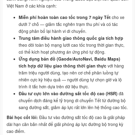
Việt Nam ở các khía cạnh:
Miễn phí hoàn toàn cao tốc trong 7 ngày Tết
cho xe
dưới 7 chỗ — giảm tắc nghẽn trạm thu phí và có tác
động phân bổ lại hành vi di chuyển.
Trung tâm điều hành giao thông quốc gia tích hợp
theo dõi toàn bộ mạng lưới cao tốc trong thời gian thực,
có thể kích hoạt phương án ứng phó tự động.
Ứng dụng bản đồ (Gaode/AutoNavi, Baidu Maps)
tích hợp dữ liệu giao thông thời gian thực
với hàng
trăm triệu người dùng, tạo nên cơ chế phân luồng tự
nhiên cực kỳ hiệu quả — người dùng tự chọn giờ và lộ
trình ít tắc hơn dựa trên dữ liệu thực.
Đầu tư cực lớn vào đường sắt tốc độ cao (HSR)
đã
chuyển dịch đáng kể tỷ trọng di chuyển Tết từ đường bộ
sang đường sắt, giảm áp lực rất lớn lên hệ thống cao tốc.
Bài học cốt lõi:
Đầu tư vào đường sắt tốc độ cao là giải pháp
dài hạn căn bản nhất để giải phóng áp lực đường bộ trong kỳ
cao điểm.