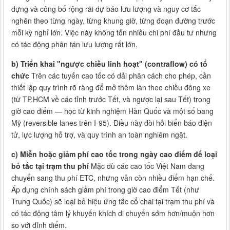
dựng và công bố rộng rãi dự báo lưu lượng và nguy cơ tắc
nghẽn theo từng ngày, từng khung giờ, từng đoạn đường trước
mỗi kỳ nghỉ lớn. Việc này không tốn nhiều chi phí đầu tư nhưng
có tác động phân tán lưu lượng rất lớn.
b) Triển khai "ngược chiều linh hoạt" (contraflow) có tổ
chức
Trên các tuyến cao tốc có dải phân cách cho phép, cần
thiết lập quy trình rõ ràng để mở thêm làn theo chiều đông xe
(từ TP.HCM về các tỉnh trước Tết, và ngược lại sau Tết) trong
giờ cao điểm — học từ kinh nghiệm Hàn Quốc và một số bang
Mỹ (reversible lanes trên I-95). Điều này đòi hỏi biển báo điện
tử, lực lượng hỗ trợ, và quy trình an toàn nghiêm ngặt.
c) Miễn hoặc giảm phí cao tốc trong ngày cao điểm để loại
bỏ tắc tại trạm thu phí
Mặc dù các cao tốc Việt Nam đang
chuyển sang thu phí ETC, nhưng vẫn còn nhiều điểm hạn chế.
Áp dụng chính sách giảm phí trong giờ cao điểm Tết (như
Trung Quốc) sẽ loại bỏ hiệu ứng tắc cổ chai tại trạm thu phí và
có tác động tâm lý khuyến khích di chuyển sớm hơn/muộn hơn
so với đỉnh điểm.