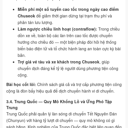
Miễn phí một số tuyến cao tốc trong ngày cao điểm
Chuseok
để giảm thời gian dừng tại trạm thu phí và
phân tán lưu lượng.
Làm ngược chiều linh hoạt (contraflow):
Trong chiều
dồn xe về, toàn bộ các làn trên cao tốc được chuyển
hướng cho chiều đó — một biện pháp đòi hỏi hệ thống
biển báo điện tử và tổ chức hành lang an toàn cực kỳ bài
bản.
Trợ giá vé tàu và xe khách trong Chuseok
, giúp
chuyển dịch đáng kể tỷ lệ người dùng phương tiện công
cộng.
Bài học cốt lõi:
Chính sách giá cả và trợ cấp phương tiện công
cộng là đòn bẩy hiệu quả để dịch chuyển hành vi di chuyển.
3.4. Trung Quốc — Quy Mô Khổng Lồ và Ứng Phó Tập
Trung
Trung Quốc phải quản lý làn sóng di chuyển Tết Nguyên Đán
(Chunyun) với hàng tỷ lượt di chuyển — quy mô không có gì
sánh bằng. Kinh nghiệm của Trung Quốc đặc biệt liên quan đến