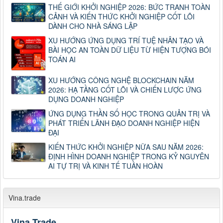
THẾ GIỚI KHỞI NGHIỆP 2026: BỨC TRANH TOÀN
CẢNH VÀ KIẾN THỨC KHỞI NGHIỆP CỐT LÕI
DÀNH CHO NHÀ SÁNG LẬP
XU HƯỚNG ỨNG DỤNG TRÍ TUỆ NHÂN TẠO VÀ
BÀI HỌC AN TOÀN DỮ LIỆU TỪ HIỆN TƯỢNG BÓI
TOÁN AI
XU HƯỚNG CÔNG NGHỆ BLOCKCHAIN NĂM
2026: HẠ TẦNG CỐT LÕI VÀ CHIẾN LƯỢC ỨNG
DỤNG DOANH NGHIỆP
ỨNG DỤNG THẦN SỐ HỌC TRONG QUẢN TRỊ VÀ
PHÁT TRIỂN LÃNH ĐẠO DOANH NGHIỆP HIỆN
ĐẠI
KIẾN THỨC KHỞI NGHIỆP NỮA SAU NĂM 2026:
ĐỊNH HÌNH DOANH NGHIỆP TRONG KỶ NGUYÊN
AI TỰ TRỊ VÀ KINH TẾ TUẦN HOÀN
Vina.trade
Vina.Trade