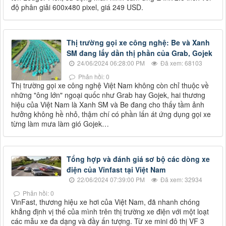
độ phân giải 600x480 pixel, giá 249 USD.
Thị trường gọi xe công nghệ: Be và Xanh
SM đang lấy dần thị phần của Grab, Gojek
24/06/2024 06:28:00 PM
Đã xem: 68103
Phản hồi: 0
Thị trường gọi xe công nghệ Việt Nam không còn chỉ thuộc về
những "ông lớn" ngoại quốc như Grab hay Gojek, hai thương
hiệu của Việt Nam là Xanh SM và Be đang cho thấy tầm ảnh
hưởng không hề nhỏ, thậm chí có phần lấn át ứng dụng gọi xe
từng làm mưa làm gió Gojek…
Tổng hợp và đánh giá sơ bộ các dòng xe
điện của Vinfast tại Việt Nam
22/06/2024 07:39:00 PM
Đã xem: 32934
Phản hồi: 0
VinFast, thương hiệu xe hơi của Việt Nam, đã nhanh chóng
khẳng định vị thế của mình trên thị trường xe điện với một loạt
các mẫu xe đa dạng và đầy ấn tượng. Từ xe mini đô thị VF 3