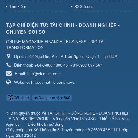
Tìm kiếm
RSS-feeds
TẠP CHÍ ĐIỆN TỬ: TÀI CHÍNH - DOANH NGHIỆP -
CHUYỂN ĐỔI SỐ
ONLINE MAGAZINE FINANCE - BUSINESS - DIGITAL
TRANSFORMATION
Địa chỉ:
02 Ngô Đức Kế - P. Bến Nghé - Quận 1 - Tp HCM
Điện thoại:
+84-8-866 1800 45
+84-0907 097 567
Email:
info@vinathis.com
Website:
http://vinathis.com/news
QR-code
Đang truy cập: 660
© Bản quyền thuộc về
TÀI CHÍNH - CÔNG NGHỆ - DOANH NGHIỆP
- VINATHIS NETWORK
.
Mã nguồn
VinaThis JSC
.
Thiết kế bởi
Vina
Agency
.
|
Điều khoản sử dụng
Giấy phép của Bộ Thông tin & Truyền thông số 2660/GP-BTTTT cấp
ngày 28/12/2012