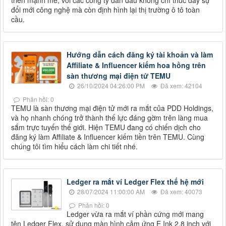
triển mạnh mẽ, với các công ty dẫn đầu không chỉ thúc đẩy sự
đổi mới công nghệ mà còn định hình lại thị trường ô tô toàn
cầu.
Hướng dẫn cách đăng ký tài khoản và làm
Affiliate & Influencer kiếm hoa hồng trên
sàn thương mại điện tử TEMU
26/10/2024 04:26:00 PM
Đã xem: 42104
Phản hồi: 0
TEMU là sàn thương mại điện tử mới ra mắt của PDD Holdings,
và họ nhanh chóng trở thành thế lực đáng gờm trên làng mua
sắm trực tuyến thế giới. Hiện TEMU đang có chiến dịch cho
đăng ký làm Affiliate & Influencer kiếm tiền trên TEMU. Cùng
chúng tôi tìm hiểu cách làm chi tiết nhé.
Ledger ra mắt ví Ledger Flex thế hệ mới
28/07/2024 11:00:00 AM
Đã xem: 40073
Phản hồi: 0
Ledger vừa ra mắt ví phần cứng mới mang
tên Ledger Flex, sử dụng màn hình cảm ứng E Ink 2.8 inch với