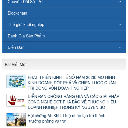
Chuyển Đổi Số - A.I
Blockchain
Thế giới khởi nghiệp
Đánh Giá Sản Phẩm
Diễn Đàn
Bài Viết Mới
PHÁT TRIỂN KINH TẾ SỐ NĂM 2026: MÔ HÌNH
KINH DOANH ĐỘT PHÁ VÀ CHIẾN LƯỢC QUẢN
TRỊ DÒNG VỐN DOANH NGHIỆP
DIỄN ĐÀN CHỐNG HÀNG GIẢ VÀ CÁC GIẢI PHÁP
CÔNG NGHỆ ĐỘT PHÁ BẢO VỆ THƯƠNG HIỆU
DOANH NGHIỆP TRONG KỶ NGUYÊN SỐ
Hội chứng AI: Khi trí tuệ nhân tạo trở thành…
"trưởng phòng vũ trụ"