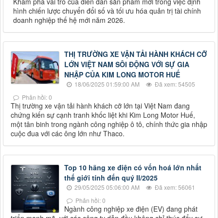
Khám phá vai trò của diễn đàn sản phẩm mới trong việc định
hình chiến lược chuyển đổi số và tối ưu hóa quản trị tài chính
doanh nghiệp thế hệ mới năm 2026.
THỊ TRƯỜNG XE VẬN TẢI HÀNH KHÁCH CỠ
LỚN VIỆT NAM SÔI ĐỘNG VỚI SỰ GIA
NHẬP CỦA KIM LONG MOTOR HUẾ
18/06/2025 01:59:00 AM
Đã xem: 54505
Phản hồi: 0
Thị trường xe vận tải hành khách cỡ lớn tại Việt Nam đang
chứng kiến sự cạnh tranh khốc liệt khi Kim Long Motor Huế,
một tân binh trong ngành công nghiệp ô tô, chính thức gia nhập
cuộc đua với các ông lớn như Thaco.
Top 10 hãng xe điện có vốn hoá lớn nhất
thế giới tính đến quý II/2025
29/05/2025 05:06:00 AM
Đã xem: 56061
Phản hồi: 0
Ngành công nghiệp xe điện (EV) đang phát