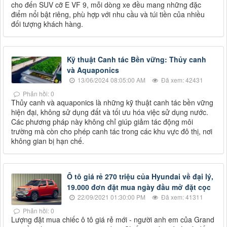
cho đến SUV cỡ E VF 9, mỗi dòng xe đều mang những đặc
điểm nổi bật riêng, phù hợp với nhu cầu và túi tiền của nhiều
đối tượng khách hàng.
Kỹ thuật Canh tác Bền vững: Thủy canh
và Aquaponics
13/06/2024 08:05:00 AM
Đã xem: 42431
Phản hồi: 0
Thủy canh và aquaponics là những kỹ thuật canh tác bền vững
hiện đại, không sử dụng đất và tối ưu hóa việc sử dụng nước.
Các phương pháp này không chỉ giúp giảm tác động môi
trường mà còn cho phép canh tác trong các khu vực đô thị, nơi
không gian bị hạn chế.
Ô tô giá rẻ 270 triệu của Hyundai về đại lý,
19.000 đơn đặt mua ngày đầu mở đặt cọc
22/09/2021 01:30:00 PM
Đã xem: 41311
Phản hồi: 0
Lượng đặt mua chiếc ô tô giá rẻ mới - người anh em của Grand