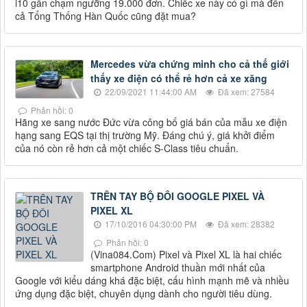
i10 gần chạm ngưỡng 19.000 đơn. Chiếc xe này có gì mà đến
cả Tổng Thống Hàn Quốc cũng đặt mua?
Mercedes vừa chứng minh cho cả thế giới
thấy xe điện có thể rẻ hơn cả xe xăng
22/09/2021 11:44:00 AM
Đã xem: 27584
Phản hồi: 0
Hãng xe sang nước Đức vừa công bố giá bán của mẫu xe điện
hạng sang EQS tại thị trường Mỹ. Đáng chú ý, giá khởi điểm
của nó còn rẻ hơn cả một chiếc S-Class tiêu chuẩn.
TRÊN TAY BỘ ĐÔI GOOGLE PIXEL VÀ
PIXEL XL
17/10/2016 04:30:00 PM
Đã xem: 28382
Phản hồi: 0
(Vina084.Com) Pixel và Pixel XL là hai chiếc
smartphone Android thuần mới nhất của
Google với kiểu dáng khá đặc biệt, cấu hình mạnh mẽ và nhiều
ứng dụng đặc biệt, chuyên dụng dành cho người tiêu dùng.