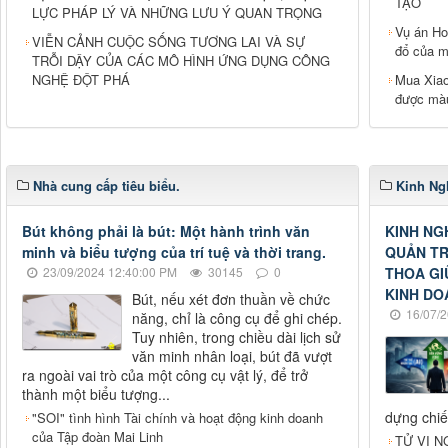
TẠO
LỰC PHÁP LÝ VÀ NHỮNG LƯU Ý QUAN TRỌNG
Vụ án Ho
VIỄN CẢNH CUỘC SỐNG TƯƠNG LAI VÀ SỰ
đổ của m
TRỖI DẬY CỦA CÁC MÔ HÌNH ỨNG DỤNG CÔNG
NGHỆ ĐỘT PHÁ
Mua Xiao
được màu
Nhà cung cấp tiêu biểu.
Kinh Ng
Bút không phải là bút: Một hành trình văn
KINH NG
minh và biểu tượng của trí tuệ và thời trang.
QUẢN TR
23/09/2024 12:40:00 PM
30145
0
THOA GI
KINH DO
Bút, nếu xét đơn thuần về chức
16/07/2
năng, chỉ là công cụ để ghi chép.
Tuy nhiên, trong chiều dài lịch sử
văn minh nhân loại, bút đã vượt
ra ngoài vai trò của một công cụ vật lý, để trở
thành một biểu tượng...
dựng chiế
"SOI" tình hình Tài chính và hoạt động kinh doanh
của Tập đoàn Mai Linh
TỬ VI N