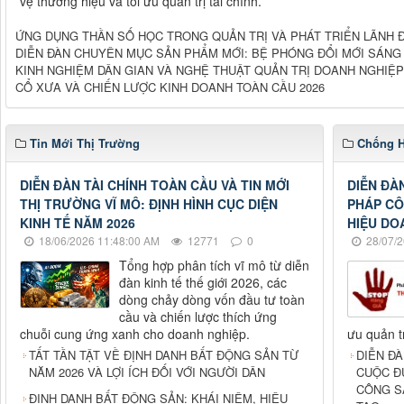
vệ thương hiệu và tối ưu quản trị tài chính.
ỨNG DỤNG THẦN SỐ HỌC TRONG QUẢN TRỊ VÀ PHÁT TRIỂN LÃNH Đ
DIỄN ĐÀN CHUYÊN MỤC SẢN PHẨM MỚI: BỆ PHÓNG ĐỔI MỚI SÁNG
KINH NGHIỆM DÂN GIAN VÀ NGHỆ THUẬT QUẢN TRỊ DOANH NGHIỆP 
CỔ XƯA VÀ CHIẾN LƯỢC KINH DOANH TOÀN CẦU 2026
Tin Mới Thị Trường
Chống H
DIỄN ĐÀN TÀI CHÍNH TOÀN CẦU VÀ TIN MỚI
DIỄN ĐÀ
THỊ TRƯỜNG VĨ MÔ: ĐỊNH HÌNH CỤC DIỆN
PHÁP CÔ
KINH TẾ NĂM 2026
HIỆU DO
18/06/2026 11:48:00 AM
12771
0
28/07/2
Tổng hợp phân tích vĩ mô từ diễn
đàn kinh tế thế giới 2026, các
dòng chảy dòng vốn đầu tư toàn
cầu và chiến lược thích ứng
chuỗi cung ứng xanh cho doanh nghiệp.
ưu quản tr
TẤT TẦN TẬT VỀ ĐỊNH DANH BẤT ĐỘNG SẢN TỪ
DIỄN Đ
NĂM 2026 VÀ LỢI ÍCH ĐỐI VỚI NGƯỜI DÂN
CUỘC Đ
CÔNG S
ĐỊNH DANH BẤT ĐỘNG SẢN: KHÁI NIỆM, HIỆU