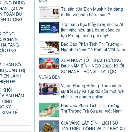
MỚI
G ỨNG DỤNG
HÂN TẠO VÀ
Tài sản của Elon Musk hiện đang
AN TOÀN DỮ
ở đâu và phân bố ra sao ?
HIỆN TƯỢNG
Trở thành bậc thầy ra lệnh cho AI
làm việc hiệu quả bằng công cụ
G CÔNG
tạo Prompt miễn phí này!
CKCHAIN
Báo Cáo Phân Tích Thị Trường -
 HẠ TẦNG
Ngành Trà và Cà Phê tại Việt Nam
ƯỢC ỨNG
P
XEM NGÀY TỐT KHAI TRƯƠNG
 THẦN SỐ
ĐẦU NĂM BÍNH NGỌ 2026: KHỞI
G QUẢN TRỊ
SỰ HANH THÔNG – TÀI LỘC
RIỂN LÃNH
VỮNG BỀN
IỆN ĐẠI
Vụ án Hoàng Hường: Toàn cảnh
C KHỞI
sự trỗi dậy và sụp đổ của một "đế
ỮA SAU NĂM
chế" kinh doanh online
H HÌNH
Báo Cáo Phân Tích Thị Trường -
NG KỶ
Thị Trường Trà Sữa tại Việt Nam
 KINH TẾ
GIÁ VÀNG LẬP ĐỈNH LỊCH SỬ
190 TRIỆU ĐỒNG VÀ DỰ BÁO XU