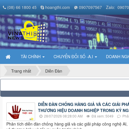
(08) 66 1800 45
hoangthi.com
0907097567
Zalo: 0907
TÀI CHÍNH
CHUYỂN ĐỔI SỐ -A.I
DOANH NGH
Trang nhất
Diễn Đàn
DIỄN ĐÀN CHỐNG HÀNG GIẢ VÀ CÁC GIẢI P
THƯƠNG HIỆU DOANH NGHIỆP TRONG KỶ NG
28/07/2026 08:28:00 AM
Đã xem: 5049
Phản
Phân tích diễn đàn chống hàng giả và các giải pháp công nghệ AI,