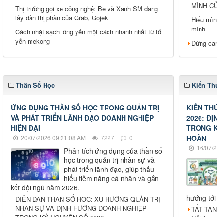
MÌNH C
Thị trường gọi xe công nghệ: Be và Xanh SM đang
lấy dần thị phần của Grab, Gojek
Hiểu mìn
mình.
Cách nhặt sạch lông yến một cách nhanh nhất từ tổ
yến mekong
Đừng can
Thần Số Học
Kiến Th
ỨNG DỤNG THẦN SỐ HỌC TRONG QUẢN TRỊ
KIẾN TH
VÀ PHÁT TRIỂN LÃNH ĐẠO DOANH NGHIỆP
2026: Đ
HIỆN ĐẠI
TRONG K
20/07/2026 09:21:08 AM
7227
0
HOÀN
16/07/2
Phân tích ứng dụng của thần số
học trong quản trị nhân sự và
phát triển lãnh đạo, giúp thấu
hiểu tiềm năng cá nhân và gắn
kết đội ngũ năm 2026.
hướng tới
DIỄN ĐÀN THẦN SỐ HỌC: XU HƯỚNG QUẢN TRỊ
NHÂN SỰ VÀ ĐỊNH HƯỚNG DOANH NGHIỆP
TẤT TẦN