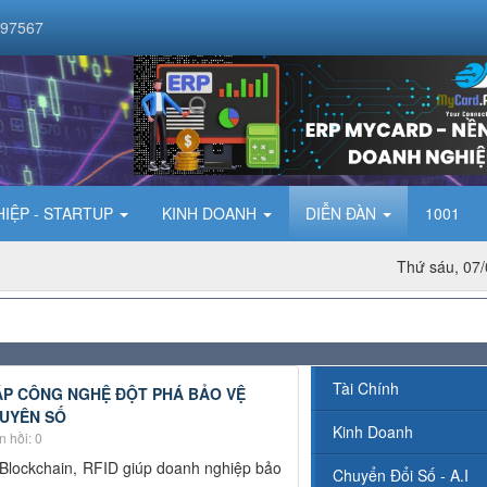
097567
IỆP - STARTUP
KINH DOANH
DIỄN ĐÀN
1001
Thứ sáu, 07/
Tài Chính
HÁP CÔNG NGHỆ ĐỘT PHÁ BẢO VỆ
UYÊN SỐ
Kinh Doanh
 hồi: 0
 Blockchain, RFID giúp doanh nghiệp bảo
Chuyển Đổi Số - A.I