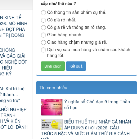
cấp như thế nào ?
Có thông tin sản phẩm cụ thể.
N KINH TẾ
Có giá rẻ nhất.
26: MÔ HÌNH
Có giá rẻ và thông tin rỏ ràng.
NH ĐỘT PHÁ
Giao hàng nhanh.
N TRỊ DÒNG
Giao hàng chậm nhưng giá rẻ.
Dịch vụ sau mua hàng và chăm sóc khách
 CHỐNG
hàng tốt.
VÀ CÁC GIẢI
G NGHỆ ĐỘT
 HIỆU
NG KỶ
Tin xem nhiều
I: Khi trí tuệ
rở thành…
ng vũ trụ"
Ý nghĩa số Chủ đạo 9 trong Thần
số học
KHỞI NGHIỆP
C TRANH
H VÀ KIẾN
BIỂU THUẾ THU NHẬP CÁ NHÂN
ỐT LÕI DÀNH
ÁP DỤNG 01/01/2026: CẤU
TRÚC 5 BẬC VÀ MỨC GIẢM TRỪ GIA CẢNH