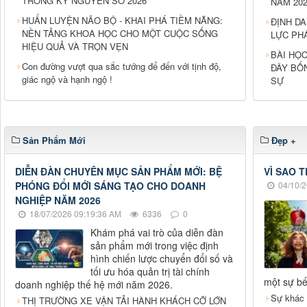
TRONG KỶ NGUYÊN SỐ 2026
NĂM 202
HUẤN LUYỆN NÃO BỘ - KHAI PHÁ TIỀM NĂNG:
ĐỊNH DA
NỀN TẢNG KHOA HỌC CHO MỘT CUỘC SỐNG
LỰC PH
HIỆU QUẢ VÀ TRỌN VẸN
BÀI HỌC
Con đường vượt qua sắc tướng để đến với tịnh độ,
ĐÂY BỐN
giác ngộ và hạnh ngộ !
SỰ
Sản Phẩm Mới
Đẹp +
DIỄN ĐÀN CHUYÊN MỤC SẢN PHẨM MỚI: BỆ
VÌ SAO 
PHÓNG ĐỔI MỚI SÁNG TẠO CHO DOANH
04/10/2
NGHIỆP NĂM 2026
18/07/2026 09:19:36 AM
6336
0
Khám phá vai trò của diễn đàn
sản phẩm mới trong việc định
hình chiến lược chuyển đổi số và
tối ưu hóa quản trị tài chính
một sự bế 
doanh nghiệp thế hệ mới năm 2026.
Sự khác 
THỊ TRƯỜNG XE VẬN TẢI HÀNH KHÁCH CỠ LỚN