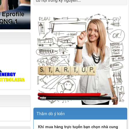
cơ hội trong kỷ nguyên...
Thăm dò ý kiến
Khi mua hàng trực tuyến bạn chọn nhà cung