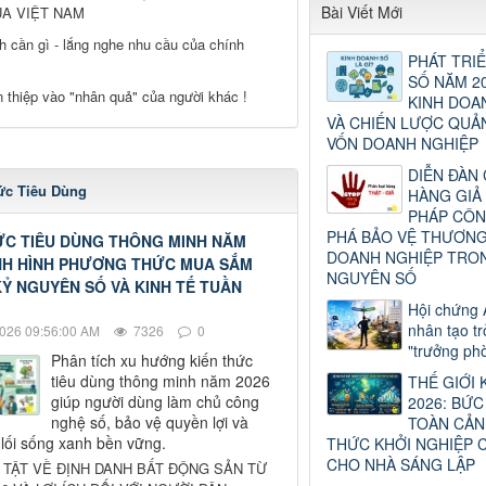
Bài Viết Mới
ỦA VIỆT NAM
h cần gì - lắng nghe nhu cầu của chính
PHÁT TRIỂ
SỐ NĂM 20
 thiệp vào "nhân quả" của người khác !
KINH DOA
VÀ CHIẾN LƯỢC QUẢ
VỐN DOANH NGHIỆP
DIỄN ĐÀN
ức Tiêu Dùng
HÀNG GIẢ 
PHÁP CÔN
PHÁ BẢO VỆ THƯƠNG
ỨC TIÊU DÙNG THÔNG MINH NĂM
DOANH NGHIỆP TRO
ỊNH HÌNH PHƯƠNG THỨC MUA SẮM
NGUYÊN SỐ
Ỷ NGUYÊN SỐ VÀ KINH TẾ TUẦN
Hội chứng A
nhân tạo t
026 09:56:00 AM
7326
0
"trưởng phò
Phân tích xu hướng kiến thức
tiêu dùng thông minh năm 2026
THẾ GIỚI 
giúp người dùng làm chủ công
2026: BỨ
nghệ số, bảo vệ quyền lợi và
TOÀN CẢN
 lối sống xanh bền vững.
THỨC KHỞI NGHIỆP C
CHO NHÀ SÁNG LẬP
 TẬT VỀ ĐỊNH DANH BẤT ĐỘNG SẢN TỪ