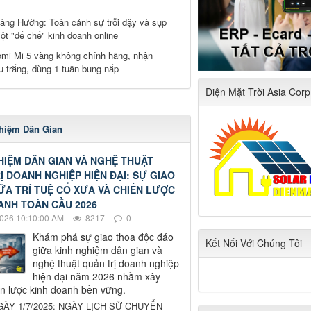
àng Hường: Toàn cảnh sự trỗi dậy và sụp
ột "đế chế" kinh doanh online
mi Mi 5 vàng không chính hãng, nhận
 trắng, dùng 1 tuần bung nắp
Điện Mặt Trời Asia Corp
hiệm Dân Gian
HIỆM DÂN GIAN VÀ NGHỆ THUẬT
Ị DOANH NGHIỆP HIỆN ĐẠI: SỰ GIAO
ỮA TRÍ TUỆ CỔ XƯA VÀ CHIẾN LƯỢC
ANH TOÀN CẦU 2026
026 10:10:00 AM
8217
0
Khám phá sự giao thoa độc đáo
Kết Nối Với Chúng Tôi
giữa kinh nghiệm dân gian và
nghệ thuật quản trị doanh nghiệp
hiện đại năm 2026 nhằm xây
n lược kinh doanh bền vững.
GÀY 1/7/2025: NGÀY LỊCH SỬ CHUYỂN