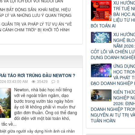
6 VÀ LỢI ÍCH ĐỐI VỚI NGƯỜI DÂN
XU HƯỚN
TRÍ TUỆ N
NH BẤT ĐỘNG SẢN: KHÁI NIỆM, HIỆU
BÀI HỌC 
ÁP LÝ VÀ NHỮNG LƯU Ý QUAN TRỌNG
LIỆU TỪ 
 QUẢN TRỊ VÀ PHÁP LÝ TỪ VỤ ÁN "VỀ
BÓI TOÁN AI
 CÁNH CHIM TRỜI" BỊ KHỞI TỐ HÌNH
XU HƯỚN
NGHỆ BLO
NĂM 2026:
CỐT LÕI VÀ CHIẾN L
DỤNG DOANH NGHIỆ
ỨNG DỤNG
HỌC TRON
TRÁI TÁO RƠI TRÚNG ĐẦU NEWTON ?
VÀ PHÁT T
024 03:43:00 AM
35429
0
ĐẠO DOANH NGHIỆP H
Newton, nhà bác học nổi tiếng
KIẾN THỨ
với vẻ ngoài trầm ngâm, dạo
NGHIỆP N
bước trong vườn táo ngày hôm
2026: ĐỊN
ấy có lẽ không phải vì muốn thư
DOANH NGHIỆP TRO
giãn đơn thuần. Ông có thể đang
NGUYÊN AI TỰ TRỊ VÀ
đối diện với một bài toán khó,
TUẦN HOÀN
tắc về...
biệt giữa người xây dựng hình ảnh cá nhân