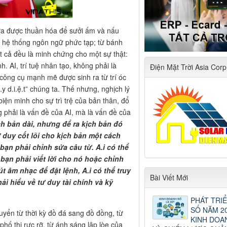
ửa được thuần hóa để sưởi ấm và nấu
 hệ thống ngôn ngữ phức tạp; từ bánh
ất cả đều là minh chứng cho một sự thật:
 AI, trí tuệ nhân tạo, không phải là
Điện Mặt Trời Asia Corp
công cụ mạnh mẽ được sinh ra từ trí óc
y d.i.ệ.t” chúng ta. Thế nhưng, nghịch lý
biện minh cho sự trì trệ của bản thân, đổ
 phải là vấn đề của AI, mà là vấn đề của
ch bản dài, nhưng để ra kịch bản đó
ư duy cốt lõi cho kịch bản một cách
 bạn phải chỉnh sửa câu từ. A.i có thể
ạn phải viết lời cho nó hoặc chỉnh
út âm nhạc để đặt lệnh, A.i có thể truy
Bài Viết Mới
ải hiểu về tư duy tài chính và kỹ
PHÁT TRIỂ
SỐ NĂM 20
huyển từ thời kỳ đồ đá sang đồ đồng, từ
KINH DOA
hố thị rực rỡ, từ ánh sáng lập lòe của