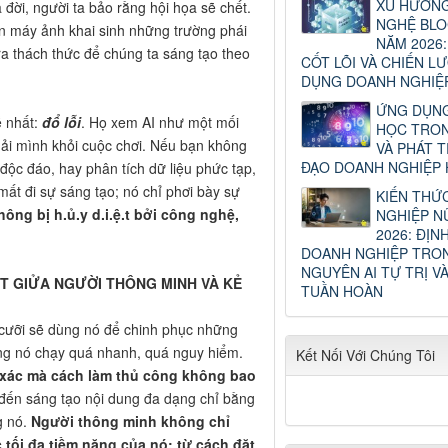
XU HƯỚN
a đời, người ta bảo rằng hội họa sẽ chết.
NGHỆ BLO
òn máy ảnh khai sinh những trường phái
NĂM 2026:
 ra thách thức để chúng ta sáng tạo theo
CỐT LÕI VÀ CHIẾN L
DỤNG DOANH NGHIỆ
ỨNG DỤNG
ễ nhất:
đổ lỗi
. Họ xem AI như một mối
HỌC TRON
 thải mình khỏi cuộc chơi. Nếu bạn không
VÀ PHÁT T
ĐẠO DOANH NGHIỆP H
ế độc đáo, hay phân tích dữ liệu phức tạp,
ất đi sự sáng tạo; nó chỉ phơi bày sự
KIẾN THỨ
ông bị h.ủ.y d.i.ệ.t bởi công nghệ,
NGHIỆP N
2026: ĐỊN
DOANH NGHIỆP TRO
NGUYÊN AI TỰ TRỊ VÀ
ỆT GIỬA NGƯỜI THÔNG MINH VÀ KẺ
TUẦN HOÀN
cưỡi sẽ dùng nó để chinh phục những
rằng nó chạy quá nhanh, quá nguy hiểm.
Kết Nối Với Chúng Tôi
h xác mà cách làm thủ công không bao
y, đến sáng tạo nội dung đa dạng chỉ bằng
g nó.
Người thông minh không chỉ
tối đa tiềm năng của nó: từ cách đặt