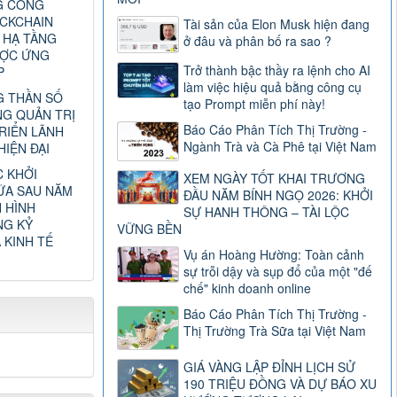
G CÔNG
CKCHAIN
Tài sản của Elon Musk hiện đang
 HẠ TẦNG
ở đâu và phân bố ra sao ?
ƯỢC ỨNG
Trở thành bậc thầy ra lệnh cho AI
P
làm việc hiệu quả bằng công cụ
 THẦN SỐ
tạo Prompt miễn phí này!
G QUẢN TRỊ
Báo Cáo Phân Tích Thị Trường -
RIỂN LÃNH
Ngành Trà và Cà Phê tại Việt Nam
IỆN ĐẠI
C KHỞI
XEM NGÀY TỐT KHAI TRƯƠNG
ỮA SAU NĂM
ĐẦU NĂM BÍNH NGỌ 2026: KHỞI
H HÌNH
SỰ HANH THÔNG – TÀI LỘC
NG KỶ
VỮNG BỀN
 KINH TẾ
Vụ án Hoàng Hường: Toàn cảnh
sự trỗi dậy và sụp đổ của một "đế
chế" kinh doanh online
Báo Cáo Phân Tích Thị Trường -
Thị Trường Trà Sữa tại Việt Nam
GIÁ VÀNG LẬP ĐỈNH LỊCH SỬ
190 TRIỆU ĐỒNG VÀ DỰ BÁO XU