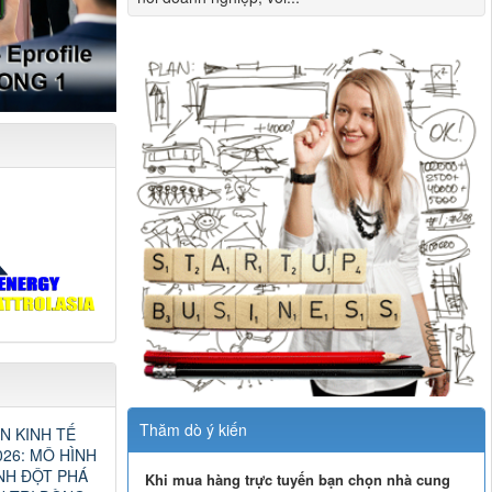
Thăm dò ý kiến
N KINH TẾ
26: MÔ HÌNH
NH ĐỘT PHÁ
Khi mua hàng trực tuyến bạn chọn nhà cung