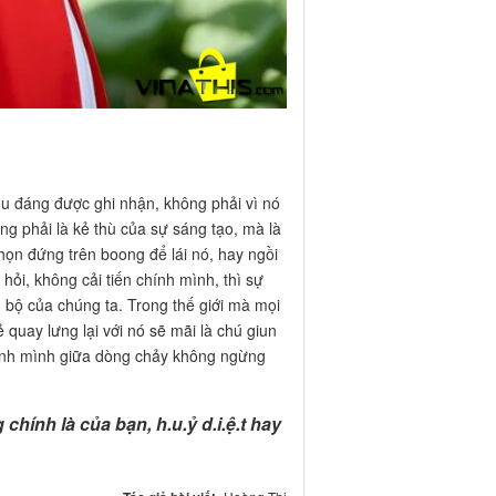
ều đáng được ghi nhận, không phải vì nó
ông phải là kẻ thù của sự sáng tạo, mà là
họn đứng trên boong để lái nó, hay ngồi
ỏi, không cải tiến chính mình, thì sự
ến bộ của chúng ta. Trong thế giới mà mọi
 quay lưng lại với nó sẽ mãi là chú giun
 chính mình giữa dòng chảy không ngừng
hính là của bạn, h.u.ỷ d.i.ệ.t hay