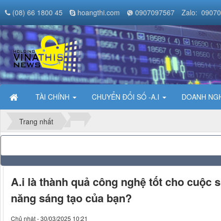
(08) 66 1800 45
hoangthi.com
0907097567
Zalo: 0907
TÀI CHÍNH
CHUYỂN ĐỔI SỐ -A.I
DOANH NGH
Trang nhất
A.i là thành quả công nghệ tốt cho cuộc số
năng sáng tạo của bạn?
Chủ nhật - 30/03/2025 10:21