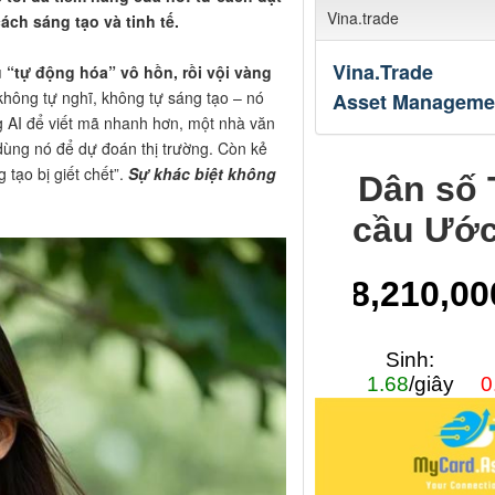
Vina.trade
ách sáng tạo và tinh tế.
Vina.Trade
 “tự động hóa” vô hồn, rồi vội vàng
không tự nghĩ, không tự sáng tạo – nó
Asset Manageme
g AI để viết mã nhanh hơn, một nhà văn
dùng nó để dự đoán thị trường. Còn kẻ
 tạo bị giết chết”.
Sự khác biệt không