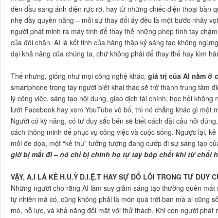
đèn dầu sang ánh điện rực rỡ, hay từ những chiếc điện thoại bà
nhẹ đầy quyền năng – mỗi sự thay đổi ấy đều là một bước nhảy vọt
người phát minh ra máy tính để thay thế những phép tính tay chậm 
của đôi chân. AI là kết tinh của hàng thập kỷ sáng tạo không ngừn
đại khả năng của chúng ta, chứ không phải để thay thế hay kìm h
Thế nhưng, giống như mọi công nghệ khác,
giá trị của AI nằm ở
smartphone trong tay người biết khai thác sẽ trở thành trung tâm đ
lý công việc, sáng tạo nội dung, giao dịch tài chính, học hỏi khôn
lướt Facebook hay xem YouTube vô bổ, thì nó chẳng khác gì một mó
Người có kỹ năng, có tư duy sắc bén sẽ biết cách đặt câu hỏi đúng,
cách thông minh để phục vụ công việc và cuộc sống. Ngược lại, kẻ t
mối đe dọa, một “kẻ thù” tưởng tượng đang cướp đi sự sáng tạo củ
giờ bị mất đi – nó chỉ bị chính họ tự tay bóp chết khi từ chối 
VẬY, A.I LÀ KẺ H.U.Ỷ D.I.Ệ.T HAY SỰ ĐỔ LỖI TRONG TƯ DUY 
Những người cho rằng AI làm suy giảm sáng tạo thường quên mất m
tự nhiên mà có, cũng không phải là món quà trời ban mà ai cũng sở
mò, nỗ lực, và khả năng đối mặt với thử thách. Khi con người phát 