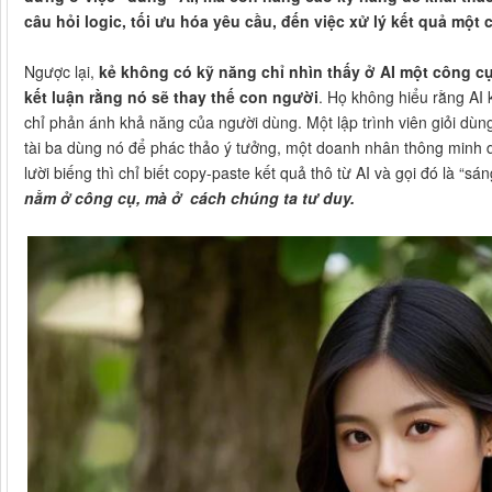
câu hỏi logic, tối ưu hóa yêu cầu, đến việc xử lý kết quả một c
Ngược lại,
kẻ không có kỹ năng chỉ nhìn thấy ở AI một công cụ
kết luận rằng nó sẽ thay thế con người
. Họ không hiểu rằng AI 
chỉ phản ánh khả năng của người dùng. Một lập trình viên giỏi dùn
tài ba dùng nó để phác thảo ý tưởng, một doanh nhân thông minh 
lười biếng thì chỉ biết copy-paste kết quả thô từ AI và gọi đó là “sáng
nằm ở công cụ, mà ở cách chúng ta tư duy.