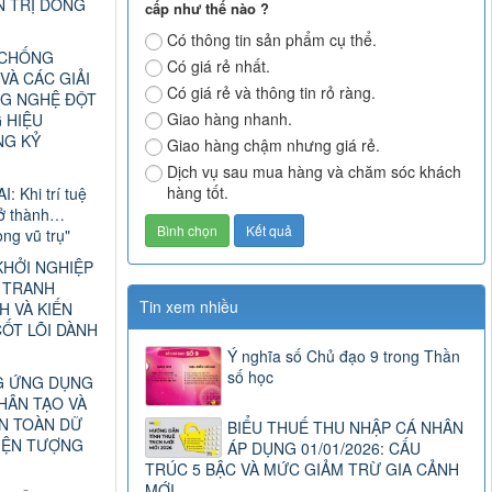
N TRỊ DÒNG
cấp như thế nào ?
Có thông tin sản phẩm cụ thể.
 CHỐNG
Có giá rẻ nhất.
VÀ CÁC GIẢI
Có giá rẻ và thông tin rỏ ràng.
G NGHỆ ĐỘT
Giao hàng nhanh.
 HIỆU
NG KỶ
Giao hàng chậm nhưng giá rẻ.
Dịch vụ sau mua hàng và chăm sóc khách
hàng tốt.
I: Khi trí tuệ
rở thành…
ng vũ trụ"
KHỞI NGHIỆP
C TRANH
Tin xem nhiều
H VÀ KIẾN
ỐT LÕI DÀNH
Ý nghĩa số Chủ đạo 9 trong Thần
số học
G ỨNG DỤNG
HÂN TẠO VÀ
AN TOÀN DỮ
BIỂU THUẾ THU NHẬP CÁ NHÂN
HIỆN TƯỢNG
ÁP DỤNG 01/01/2026: CẤU
TRÚC 5 BẬC VÀ MỨC GIẢM TRỪ GIA CẢNH
MỚI