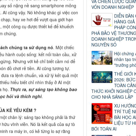
VÀ CHIẾN LƯỢC QUẢ
n quay số nặng nề sang smartphone mỏng
VỐN DOANH NGHIỆP
. AI cũng vậy. Nó không khác gì việc con
DIỄN ĐÀN
chạp, hay xe hơi để vượt qua giới hạn
HÀNG GIẢ 
g, một công cụ được thiết kế để khuếch
PHÁP CÔN
PHÁ BẢO VỆ THƯƠNG
ãm chúng.
DOANH NGHIỆP TRO
NGUYÊN SỐ
 cách chúng ta sử dụng nó
. Một chiếc
Hội chứng A
iều hành cuộc sống: kết nối toàn cầu, xử
nhân tạo t
g ngừng. Nhưng với kẻ chỉ biết cầm nó để
"trưởng phò
n đồ chơi rẻ tiền. AI cũng tương tự.
THẾ GIỚI 
 đưa ra lệnh chuẩn, và xử lý kết quả một
2026: BỨ
hiếu hiểu biết chỉ nhìn thấy ở AI một
TOÀN CẢN
a họ.
Thực ra, sự sáng tạo không bao
THỨC KHỞI NGHIỆP C
học hỏi và thích nghi
.
CHO NHÀ SÁNG LẬP
XU HƯỚN
CỦA KẺ YẾU KÉM ?
TRÍ TUỆ N
ột chân lý: sáng tạo không phải là thứ
BÀI HỌC 
LIỆU TỪ 
 hữu vĩnh viễn. Nó là kết quả của sự tò
BÓI TOÁN AI
minh ra máy in, có kẻ từng lo sợ rằng