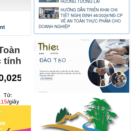
HƯỚNG TƯƠNG LAI
HƯỚNG DẪN TRIỂN KHAI CHI
TIẾT NGHỊ ĐỊNH 46/2026/NĐ-CP
VỀ AN TOÀN THỰC PHẨM CHO
nt
DOANH NGHIỆP