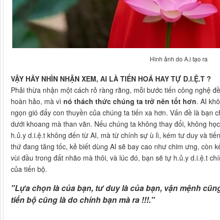
Hình ảnh do A.i tạo ra
VẬY HÃY NHÌN NHẬN XEM, AI LÀ TIẾN HOÁ HAY TỰ D.I.Ệ.T ?
Phải thừa nhận một cách rỏ ràng rằng, mỗi bước tiến công nghệ đ
hoàn hảo, mà vì
nó thách thức chúng ta trở nên tốt hơn
. AI kh
ngọn gió đẩy con thuyền của chúng ta tiến xa hơn. Vấn đề là bạn c
dưới khoang mà than vãn. Nếu chúng ta không thay đổi, không học h
h.ủ.y d.i.ệ.t không đến từ AI, mà từ chính sự ù lì, kém tư duy và ti
thứ đang tăng tốc, kẻ biết dùng AI sẽ bay cao như chim ưng, còn kẻ
vùi đầu trong đất nhão mà thôi, và lúc đó, bạn sẽ tự h.ủ.y d.i.ệ.t
của tiến bộ.
"
Lựa chọn là của bạn, tư duy là của bạn, vận mệnh cũng c
tiến bộ cũng là do chính bạn mà ra !!!
."