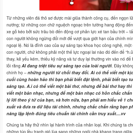
Từ những viên đá thô sơ được mài giũa thành công cụ, đến ngọn l
nướng; từ những con chữ nguệch ngoạc trên tường hang động đến
xe gỗ kéo bởi sức trâu bò đến động cơ phản lực xé tan bầu trời – t
con người không ngừng đổi mới để vượt qua giới hạn của chính mình.
ngoại lệ. Nó là đỉnh cao của sự sáng tạo khoa học công nghệ, một 
con người, chứ không phải một thế lực ngoại lai nào đó đến để “h.ủ.
thay, kẻ yếu kém, thiếu kỹ năng và tư duy lại thường vin vào nó để 
lỗi rằng
AI đang triệt tiêu sự sáng tạo của loài người
. Đây không
chính họ –
những người từ chối thay đổi. Ai có thể viết một kị
cuối cùng hoàn hảo thì bạn phải biết đặt lệnh, phải biết tạo t
sáng tạo. A.i có thể viết một bài thơ, nhưng để bài thơ hay thì
viết một bản nhạc, nhưng để một bản nhạc có hồn chắc chắn b
lý lời theo ý tứ của bạn, và hơn nữa, bạn phải am hiểu về 1 ch
xuất và đưa ra dữ liệu tài chính, nhưng chắc chắn rằng bạn ph
năng lập lệnh đúng tiêu chuẩn tài chính cần truy xuất....vv
Chúng ta hãy thử nhìn lại hành trình của nhân loại. Khi chúng ta c
những túp lều tranh gió lùa sang những ngôi nhà khang trang giữa p