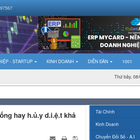
097567
IỆP - STARTUP
KINH DOANH
DIỄN ĐÀN
1001
Thứ bảy, 08/
Tài Chính
ng hay h.ủ.y d.i.ệ.t khả
Kinh Doanh
Chuyển Đổi Số - A.I