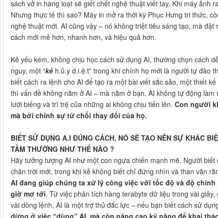
sách vở in hàng loạt sẽ giết chết nghệ thuật viết tay. Khi máy ảnh r
Nhưng thực tế thì sao? Máy in mở ra thời kỳ Phục Hưng tri thức, c
nghệ thuật mới. AI cũng vậy – nó không triệt tiêu sáng tạo, mà đặt
cách mới mẻ hơn, nhanh hơn, và hiệu quả hơn.
Kẻ yếu kém, không chịu học cách sử dụng AI, thường chọn cách d
nguy, một “
kẻ
h.ủ.y d.i.ệ.t” trong khi chính họ mới là người tự đào
biết cách ra lệnh cho AI để tạo ra một bài viết sắc sảo, một thiết k
thì vấn đề không nằm ở AI – mà nằm ở bạn. AI không tự động làm m
lười biếng và trì trệ của những ai không chịu tiến lên.
Con người kh
mà bởi chính sự từ chối thay đổi của họ.
BIẾT SỬ DỤNG A.I ĐÚNG CÁCH, NÓ SẼ TẠO NÊN SỰ KHÁC BI
TẦM THƯỜNG NHƯ THẾ NÀO ?
Hãy tưởng tượng AI như một con ngựa chiến mạnh mẽ. Người biết 
chân trời mới, trong khi kẻ không biết chỉ đứng nhìn và than vãn 
AI đang giúp chúng ta xử lý công việc với tốc độ và độ chín
giờ mơ tới
. Từ việc phân tích hàng terabyte dữ liệu trong vài giâ
vài dòng lệnh, AI là một trợ thủ đắc lực – nếu bạn biết cách sử dụn
dừng ở việc “dùng” AI, mà còn nâng cao kỹ năng để khai thác 