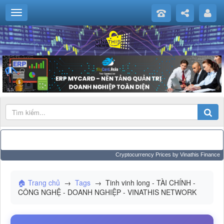
Cryptocurrency Prices
by Vinathis Finance
🏠 Trang chủ
→
Tags
→
Tinh vinh long - TÀI CHÍNH -
CÔNG NGHỆ - DOANH NGHIỆP - VINATHIS NETWORK