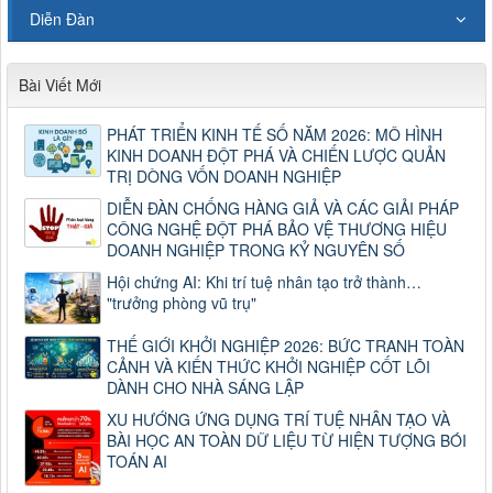
Diễn Đàn
Bài Viết Mới
PHÁT TRIỂN KINH TẾ SỐ NĂM 2026: MÔ HÌNH
KINH DOANH ĐỘT PHÁ VÀ CHIẾN LƯỢC QUẢN
TRỊ DÒNG VỐN DOANH NGHIỆP
DIỄN ĐÀN CHỐNG HÀNG GIẢ VÀ CÁC GIẢI PHÁP
CÔNG NGHỆ ĐỘT PHÁ BẢO VỆ THƯƠNG HIỆU
DOANH NGHIỆP TRONG KỶ NGUYÊN SỐ
Hội chứng AI: Khi trí tuệ nhân tạo trở thành…
"trưởng phòng vũ trụ"
THẾ GIỚI KHỞI NGHIỆP 2026: BỨC TRANH TOÀN
CẢNH VÀ KIẾN THỨC KHỞI NGHIỆP CỐT LÕI
DÀNH CHO NHÀ SÁNG LẬP
XU HƯỚNG ỨNG DỤNG TRÍ TUỆ NHÂN TẠO VÀ
BÀI HỌC AN TOÀN DỮ LIỆU TỪ HIỆN TƯỢNG BÓI
TOÁN AI