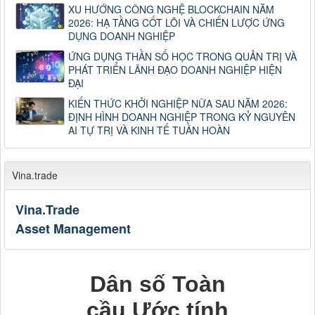
XU HƯỚNG CÔNG NGHỆ BLOCKCHAIN NĂM
2026: HẠ TẦNG CỐT LÕI VÀ CHIẾN LƯỢC ỨNG
DỤNG DOANH NGHIỆP
ỨNG DỤNG THẦN SỐ HỌC TRONG QUẢN TRỊ VÀ
PHÁT TRIỂN LÃNH ĐẠO DOANH NGHIỆP HIỆN
ĐẠI
KIẾN THỨC KHỞI NGHIỆP NỮA SAU NĂM 2026:
ĐỊNH HÌNH DOANH NGHIỆP TRONG KỶ NGUYÊN
AI TỰ TRỊ VÀ KINH TẾ TUẦN HOÀN
Vina.trade
Vina.Trade
Asset Management