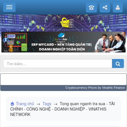
Cryptocurrency Prices
by Vinathis Finance
🏠 Trang chủ
→
Tags
→
Tong quan nganh tra sua - TÀI
CHÍNH - CÔNG NGHỆ - DOANH NGHIỆP - VINATHIS
NETWORK