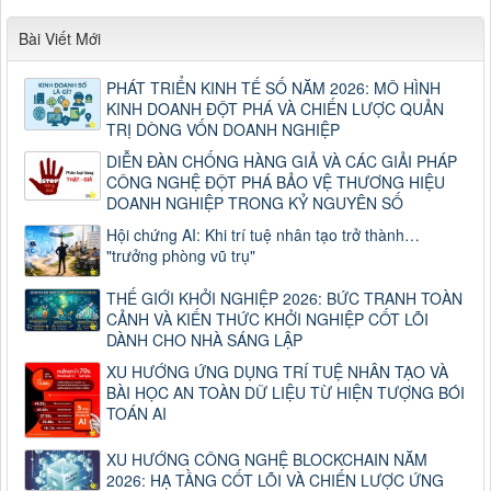
Bài Viết Mới
PHÁT TRIỂN KINH TẾ SỐ NĂM 2026: MÔ HÌNH
KINH DOANH ĐỘT PHÁ VÀ CHIẾN LƯỢC QUẢN
TRỊ DÒNG VỐN DOANH NGHIỆP
DIỄN ĐÀN CHỐNG HÀNG GIẢ VÀ CÁC GIẢI PHÁP
CÔNG NGHỆ ĐỘT PHÁ BẢO VỆ THƯƠNG HIỆU
DOANH NGHIỆP TRONG KỶ NGUYÊN SỐ
Hội chứng AI: Khi trí tuệ nhân tạo trở thành…
"trưởng phòng vũ trụ"
THẾ GIỚI KHỞI NGHIỆP 2026: BỨC TRANH TOÀN
CẢNH VÀ KIẾN THỨC KHỞI NGHIỆP CỐT LÕI
DÀNH CHO NHÀ SÁNG LẬP
XU HƯỚNG ỨNG DỤNG TRÍ TUỆ NHÂN TẠO VÀ
BÀI HỌC AN TOÀN DỮ LIỆU TỪ HIỆN TƯỢNG BÓI
TOÁN AI
XU HƯỚNG CÔNG NGHỆ BLOCKCHAIN NĂM
2026: HẠ TẦNG CỐT LÕI VÀ CHIẾN LƯỢC ỨNG