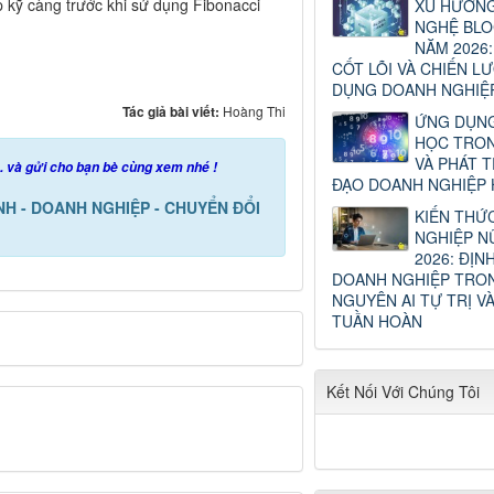
p kỹ càng trước khi sử dụng Fibonacci
XU HƯỚN
NGHỆ BLO
NĂM 2026:
CỐT LÕI VÀ CHIẾN L
DỤNG DOANH NGHIỆ
Tác giả bài viết:
Hoàng Thi
ỨNG DỤNG
HỌC TRON
VÀ PHÁT T
.. và gửi cho bạn bè cùng xem nhé !
ĐẠO DOANH NGHIỆP H
ÍNH - DOANH NGHIỆP - CHUYỂN ĐỔI
KIẾN THỨ
NGHIỆP N
2026: ĐỊN
DOANH NGHIỆP TRO
NGUYÊN AI TỰ TRỊ VÀ
TUẦN HOÀN
Kết Nối Với Chúng Tôi