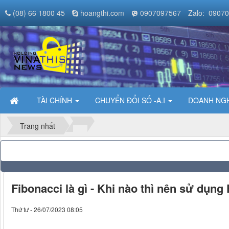
(08) 66 1800 45
hoangthi.com
0907097567
Zalo: 0907
TÀI CHÍNH
CHUYỂN ĐỔI SỐ -A.I
DOANH NGH
Trang nhất
Fibonacci là gì - Khi nào thì nên sử dụng
Thứ tư - 26/07/2023 08:05