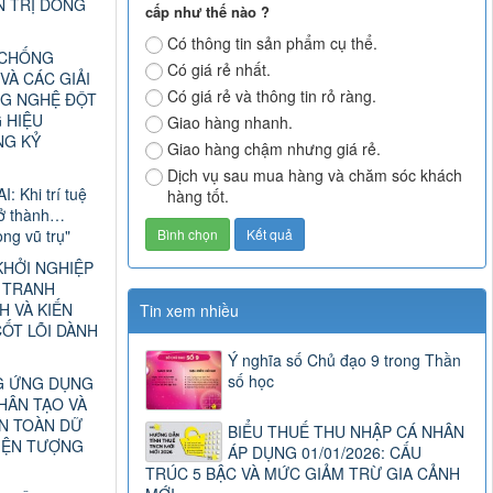
N TRỊ DÒNG
cấp như thế nào ?
Có thông tin sản phẩm cụ thể.
 CHỐNG
Có giá rẻ nhất.
VÀ CÁC GIẢI
Có giá rẻ và thông tin rỏ ràng.
G NGHỆ ĐỘT
 HIỆU
Giao hàng nhanh.
NG KỶ
Giao hàng chậm nhưng giá rẻ.
Dịch vụ sau mua hàng và chăm sóc khách
I: Khi trí tuệ
hàng tốt.
rở thành…
ng vũ trụ"
KHỞI NGHIỆP
C TRANH
H VÀ KIẾN
Tin xem nhiều
ỐT LÕI DÀNH
Ý nghĩa số Chủ đạo 9 trong Thần
số học
G ỨNG DỤNG
HÂN TẠO VÀ
AN TOÀN DỮ
BIỂU THUẾ THU NHẬP CÁ NHÂN
HIỆN TƯỢNG
ÁP DỤNG 01/01/2026: CẤU
TRÚC 5 BẬC VÀ MỨC GIẢM TRỪ GIA CẢNH