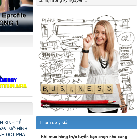
cơ hội trong kỷ nguyên...
Thăm dò ý kiến
N KINH TẾ
26: MÔ HÌNH
NH ĐỘT PHÁ
Khi mua hàng trực tuyến bạn chọn nhà cung