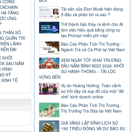
MỚI
G CÔNG
CKCHAIN
Tài sản của Elon Musk hiện đang
 HẠ TẦNG
ở đâu và phân bố ra sao ?
ƯỢC ỨNG
P
Trở thành bậc thầy ra lệnh cho AI
làm việc hiệu quả bằng công cụ
 THẦN SỐ
tạo Prompt miễn phí này!
G QUẢN TRỊ
RIỂN LÃNH
Báo Cáo Phân Tích Thị Trường -
IỆN ĐẠI
Ngành Trà và Cà Phê tại Việt Nam
C KHỞI
XEM NGÀY TỐT KHAI TRƯƠNG
ỮA SAU NĂM
ĐẦU NĂM BÍNH NGỌ 2026: KHỞI
H HÌNH
SỰ HANH THÔNG – TÀI LỘC
NG KỶ
VỮNG BỀN
 KINH TẾ
Vụ án Hoàng Hường: Toàn cảnh
sự trỗi dậy và sụp đổ của một "đế
chế" kinh doanh online
Báo Cáo Phân Tích Thị Trường -
Thị Trường Trà Sữa tại Việt Nam
GIÁ VÀNG LẬP ĐỈNH LỊCH SỬ
190 TRIỆU ĐỒNG VÀ DỰ BÁO XU