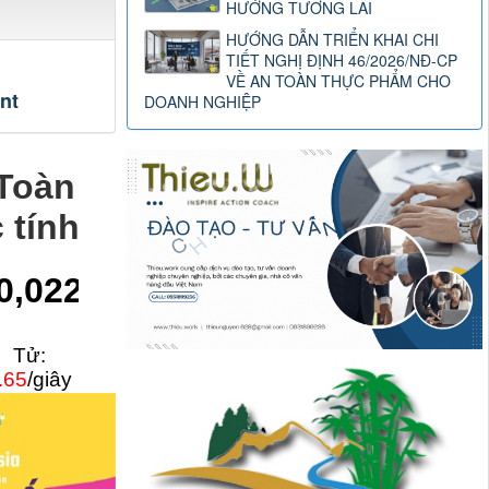
HƯỚNG TƯƠNG LAI
HƯỚNG DẪN TRIỂN KHAI CHI
TIẾT NGHỊ ĐỊNH 46/2026/NĐ-CP
VỀ AN TOÀN THỰC PHẨM CHO
nt
DOANH NGHIỆP