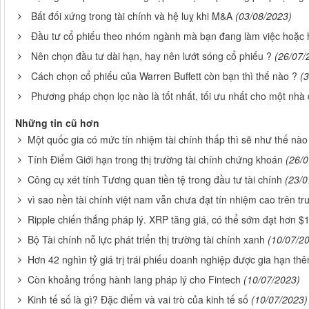
Bất đối xứng trong tài chính và hệ luỵ khi M&A
(03/08/2023)
Đầu tư cổ phiếu theo nhóm ngành mà bạn đang làm việc hoặc h
Nên chọn đầu tư dài hạn, hay nên lướt sóng cổ phiếu ?
(26/07/
Cách chọn cổ phiếu của Warren Buffett còn bạn thì thế nào ?
(
Phương pháp chọn lọc nào là tốt nhất, tối ưu nhất cho một nhà 
Những tin cũ hơn
Một quốc gia có mức tín nhiệm tài chính thấp thì sẽ như thế nào
Tính Điểm Giới hạn trong thị trường tài chính chứng khoán
(26/
Công cụ xét tính Tương quan tiền tệ trong đầu tư tài chính
(23/0
vì sao nền tài chính việt nam vẫn chưa đạt tín nhiệm cao trên tr
Ripple chiến thắng pháp lý. XRP tăng giá, có thể sớm đạt hơn 
Bộ Tài chính nỗ lực phát triển thị trường tài chính xanh
(10/07/2
Hơn 42 nghìn tỷ giá trị trái phiếu doanh nghiệp được gia hạn t
Còn khoảng trống hành lang pháp lý cho Fintech
(10/07/2023)
Kinh tế số là gì? Đặc điểm và vai trò của kinh tế số
(10/07/2023)