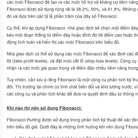
các mức Fibonacci để tạo ra các mức hỗ trợ và kháng cự tiềm năn
Fibonacci được sử dụng rộng rãi là 38.2%, 50%, và 61.8%. Những 
đó và dựa trên các tỷ lệ phần trăm của dãy số Fibonacci.
Cụ thể, khi áp dụng Fibonacci, nhà giao dịch sẽ chọn một điểm đáy
kéo một đoạn thẳng từ điểm đáy hoặc đỉnh đó tới điểm cao hoặc thấ
động tính toán và hiển thị các mức Fibonacci trên biểu đồ.
Nhà giao dịch có thể sử dụng các mức Fibonacci để xác định các đi
lời (take-profit levels), và đặt mức cắt lỗ (stop-loss levels). Công c
nhận ra các mức giá quan trọng và điểm đảo chiều tiềm năng trong 
Tuy nhiên, cần lưu ý rằng Fibonacci là một công cụ phân tích kỹ t
đối. Thị trường tài chính có tính chất biến đổi và khó lường trước, 
các công cụ và phân tích khác để đưa ra quyết định đầu tư thông m
Khi nào thì nên sử dụng Fibonacci:
Fibonacci thường được sử dụng trong phân tích kỹ thuật để xác đị
trên biểu đồ giá. Dưới đây là những tình huống khi nên dùng Fibona