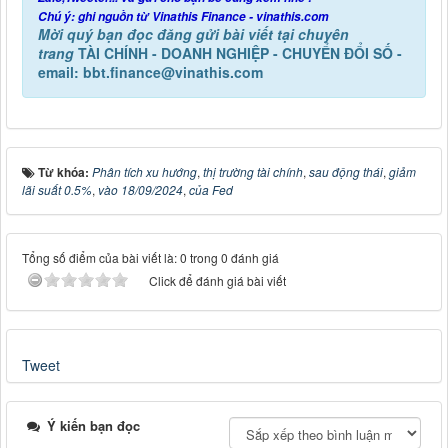
Chú ý: ghi nguồn từ Vinathis Finance - vinathis.com
Mời quý bạn đọc đăng gửi bài viết tại chuyên
trang
TÀI CHÍNH - DOANH NGHIỆP - CHUYỂN ĐỔI SỐ -
email: bbt.finance@vinathis.com
Từ khóa:
Phân tích xu hướng
,
thị trường tài chính
,
sau động thái
,
giảm
lãi suất 0.5%
,
vào 18/09/2024
,
của Fed
Tổng số điểm của bài viết là: 0 trong 0 đánh giá
Click để đánh giá bài viết
Tweet
Ý kiến bạn đọc