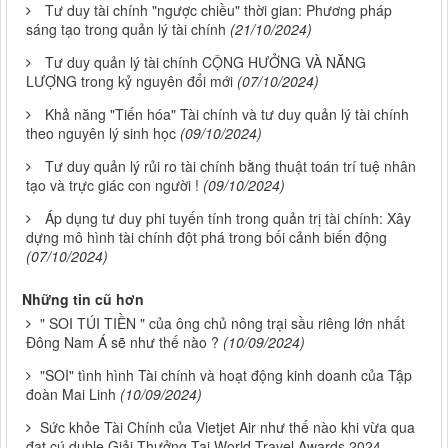
Tư duy tài chính "ngược chiều" thời gian: Phương pháp
sáng tạo trong quản lý tài chính
(21/10/2024)
Tư duy quản lý tài chính CỘNG HƯỞNG VÀ NĂNG
LƯỢNG trong kỷ nguyên đổi mới
(07/10/2024)
Khả năng "Tiến hóa" Tài chính và tư duy quản lý tài chính
theo nguyên lý sinh học
(09/10/2024)
Tư duy quản lý rủi ro tài chính bằng thuật toán trí tuệ nhân
tạo và trực giác con người !
(09/10/2024)
Áp dụng tư duy phi tuyến tính trong quản trị tài chính: Xây
dựng mô hình tài chính đột phá trong bối cảnh biến động
(07/10/2024)
Những tin cũ hơn
" SOI TÚI TIỀN " của ông chủ nông trại sầu riêng lớn nhất
Đông Nam Á sẽ như thế nào ?
(10/09/2024)
"SOI" tình hình Tài chính và hoạt động kinh doanh của Tập
đoàn Mai Linh
(10/09/2024)
Sức khỏe Tài Chính của Vietjet Air như thế nào khi vừa qua
đạt cú duble Giải Thưởng Tại World Travel Awards 2024