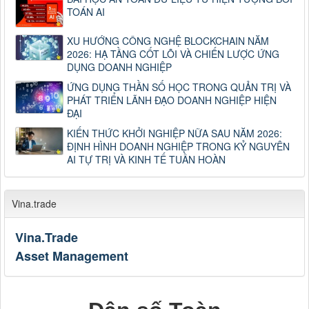
TOÁN AI
XU HƯỚNG CÔNG NGHỆ BLOCKCHAIN NĂM
2026: HẠ TẦNG CỐT LÕI VÀ CHIẾN LƯỢC ỨNG
DỤNG DOANH NGHIỆP
ỨNG DỤNG THẦN SỐ HỌC TRONG QUẢN TRỊ VÀ
PHÁT TRIỂN LÃNH ĐẠO DOANH NGHIỆP HIỆN
ĐẠI
KIẾN THỨC KHỞI NGHIỆP NỮA SAU NĂM 2026:
ĐỊNH HÌNH DOANH NGHIỆP TRONG KỶ NGUYÊN
AI TỰ TRỊ VÀ KINH TẾ TUẦN HOÀN
Vina.trade
Vina.Trade
Asset Management