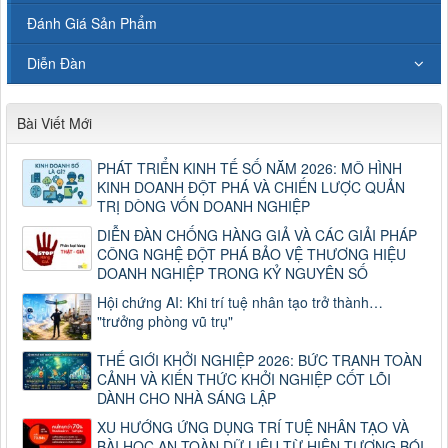
Đánh Giá Sản Phẩm
Diễn Đàn
Bài Viết Mới
PHÁT TRIỂN KINH TẾ SỐ NĂM 2026: MÔ HÌNH
KINH DOANH ĐỘT PHÁ VÀ CHIẾN LƯỢC QUẢN
TRỊ DÒNG VỐN DOANH NGHIỆP
DIỄN ĐÀN CHỐNG HÀNG GIẢ VÀ CÁC GIẢI PHÁP
CÔNG NGHỆ ĐỘT PHÁ BẢO VỆ THƯƠNG HIỆU
DOANH NGHIỆP TRONG KỶ NGUYÊN SỐ
Hội chứng AI: Khi trí tuệ nhân tạo trở thành…
"trưởng phòng vũ trụ"
THẾ GIỚI KHỞI NGHIỆP 2026: BỨC TRANH TOÀN
CẢNH VÀ KIẾN THỨC KHỞI NGHIỆP CỐT LÕI
DÀNH CHO NHÀ SÁNG LẬP
XU HƯỚNG ỨNG DỤNG TRÍ TUỆ NHÂN TẠO VÀ
BÀI HỌC AN TOÀN DỮ LIỆU TỪ HIỆN TƯỢNG BÓI