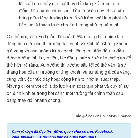
lãi suất cho thấy một sự thay đổi đáng kể trong quan
điểm điều hành chính sách tiền tệ. Việc duy trì sự cân
bằng giữa tăng trưởng kinh tế và kiểm soát lạm phát sẽ
tiếp tục là thách thức cho Fed trong những năm tới.
Có thể nói, việc Fed giảm lãi suất 0,5% mang đến nhiều tác
động tích cực cho thị trường tài chính và kinh tế. Chứng khoán,
giá vàng và các ngành kinh doanh liên quan đến đầu tư đều
được hưởng lợi. Tuy nhiên, tác động thực sự sẽ cần thời gian để
thể hiện rõ ràng. Xu hướng thị trường sắp tới có thể vẫn là sự
thăng hoa của thị trường chứng khoán và sự tăng giá của vàng,
cùng với việc thúc đẩy hoạt động kinh tế nhờ lãi suất thấp.
Nhưng đi kèm với đó là áp lực kiểm soát lạm phát và duy trì sự
ổn định kinh tế trong bối cảnh môi trường tài chính toàn cầu
đang thay đổi nhanh chóng.
Tác giả bài viết:
Vinathis Finance
Cảm ơn bạn đã đọc tin - đừng quên chia sẻ trên Facebook,
Zalo,Tweeter... và gửi cho bạn bè cùng xem nhé !