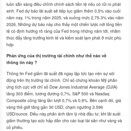
luôn sẵn sàng điều chỉnh chính sách tiền tệ nếu có rủi ro phát
sinh. Fed dự báo lãi suất sẽ tiếp tục giảm thêm 0,5% vào cuối
năm nay, 1% trong năm 2025, và xuống mức 2,75-3% vào năm
2026. Những dự báo này cho thấy một chiến lược nới lỏng tiền
tệ có định hướng rõ ràng của Fed trong những năm tới, nhằm
thúc đẩy tăng trưởng kinh tế và kiểm soát lạm phát ở mức phù
hợp.
Phản ứng của thị trường tài chính như thế nào về
thông tin này ?
Thông tin Fed giảm lãi suất đã ngay lập tức tạo nên sự sôi
động trên thị trường tài chính. Chỉ số chứng khoán Mỹ phản
ứng tích cực với chỉ số Dow Jones Industrial Average (DJIA)
tăng 303 điểm, tương đương 0,7%. S&P 500 và Nasdaq
Composite cũng tăng lần lượt 0,7% và 0,9%. Bên cạnh đó, giá
vàng thế giới tăng gần 30 USD, chạm ngưỡng 2.596
USD/ounce. Điều này phản ánh tâm lý nhà đầu tư, khi lãi suất
giảm thường tạo sức hấp dẫn cho các loại tài sản như vàng và
cổ phiếu.