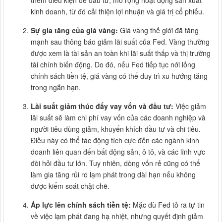
thêm điều kiện để đầu tư, mở rộng hoạt động sản xuất
kinh doanh, từ đó cải thiện lợi nhuận và giá trị cổ phiếu.
Sự gia tăng của giá vàng:
Giá vàng thế giới đã tăng
mạnh sau thông báo giảm lãi suất của Fed. Vàng thường
được xem là tài sản an toàn khi lãi suất thấp và thị trường
tài chính biến động. Do đó, nếu Fed tiếp tục nới lỏng
chính sách tiền tệ, giá vàng có thể duy trì xu hướng tăng
trong ngắn hạn.
Lãi suất giảm thúc đẩy vay vốn và đầu tư:
Việc giảm
lãi suất sẽ làm chi phí vay vốn của các doanh nghiệp và
người tiêu dùng giảm, khuyến khích đầu tư và chi tiêu.
Điều này có thể tác động tích cực đến các ngành kinh
doanh liên quan đến bất động sản, ô tô, và các lĩnh vực
đòi hỏi đầu tư lớn. Tuy nhiên, dòng vốn rẻ cũng có thể
làm gia tăng rủi ro lạm phát trong dài hạn nếu không
được kiểm soát chặt chẽ.
Áp lực lên chính sách tiền tệ:
Mặc dù Fed tỏ ra tự tin
về việc lạm phát đang hạ nhiệt, nhưng quyết định giảm