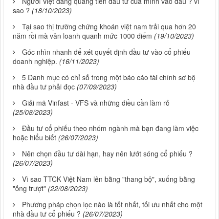
Người Việt đang quăng tiền đầu tư của mình vào đâu ? vì
sao ?
(18/10/2023)
Tại sao thị trường chứng khoán việt nam trải qua hơn 20
năm rồi mà vẫn loanh quanh mức 1000 điểm
(19/10/2023)
Góc nhìn nhanh để xét quyết định đầu tư vào cổ phiếu
doanh nghiệp.
(16/11/2023)
5 Danh mục có chỉ số trong một báo cáo tài chính sơ bộ
nhà đầu tư phải đọc
(07/09/2023)
Giải mã Vinfast - VFS và những điều cần làm rỏ
(25/08/2023)
Đầu tư cổ phiếu theo nhóm ngành mà bạn đang làm việc
hoặc hiểu biết
(26/07/2023)
Nên chọn đầu tư dài hạn, hay nên lướt sóng cổ phiếu ?
(26/07/2023)
Vì sao TTCK Việt Nam lên bằng "thang bộ", xuống bằng
"ống trượt"
(22/08/2023)
Phương pháp chọn lọc nào là tốt nhất, tối ưu nhất cho một
nhà đầu tư cổ phiếu ?
(26/07/2023)