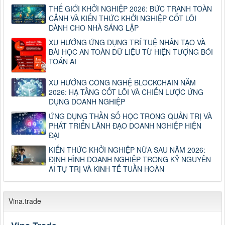
THẾ GIỚI KHỞI NGHIỆP 2026: BỨC TRANH TOÀN
CẢNH VÀ KIẾN THỨC KHỞI NGHIỆP CỐT LÕI
DÀNH CHO NHÀ SÁNG LẬP
XU HƯỚNG ỨNG DỤNG TRÍ TUỆ NHÂN TẠO VÀ
BÀI HỌC AN TOÀN DỮ LIỆU TỪ HIỆN TƯỢNG BÓI
TOÁN AI
XU HƯỚNG CÔNG NGHỆ BLOCKCHAIN NĂM
2026: HẠ TẦNG CỐT LÕI VÀ CHIẾN LƯỢC ỨNG
DỤNG DOANH NGHIỆP
ỨNG DỤNG THẦN SỐ HỌC TRONG QUẢN TRỊ VÀ
PHÁT TRIỂN LÃNH ĐẠO DOANH NGHIỆP HIỆN
ĐẠI
KIẾN THỨC KHỞI NGHIỆP NỮA SAU NĂM 2026:
ĐỊNH HÌNH DOANH NGHIỆP TRONG KỶ NGUYÊN
AI TỰ TRỊ VÀ KINH TẾ TUẦN HOÀN
Vina.trade