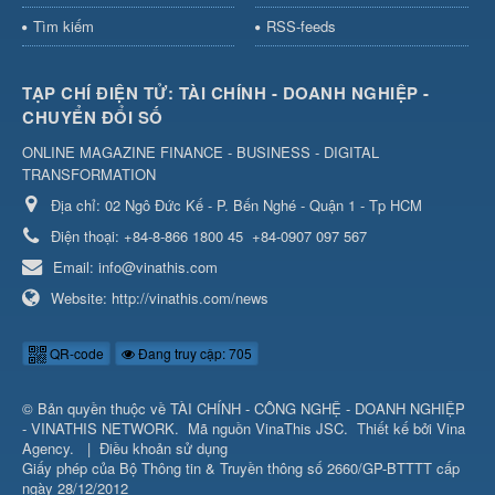
Tìm kiếm
RSS-feeds
TẠP CHÍ ĐIỆN TỬ: TÀI CHÍNH - DOANH NGHIỆP -
CHUYỂN ĐỔI SỐ
ONLINE MAGAZINE FINANCE - BUSINESS - DIGITAL
TRANSFORMATION
Địa chỉ:
02 Ngô Đức Kế - P. Bến Nghé - Quận 1 - Tp HCM
Điện thoại:
+84-8-866 1800 45
+84-0907 097 567
Email:
info@vinathis.com
Website:
http://vinathis.com/news
QR-code
Đang truy cập: 705
© Bản quyền thuộc về
TÀI CHÍNH - CÔNG NGHỆ - DOANH NGHIỆP
- VINATHIS NETWORK
.
Mã nguồn
VinaThis JSC
.
Thiết kế bởi
Vina
Agency
.
|
Điều khoản sử dụng
Giấy phép của Bộ Thông tin & Truyền thông số 2660/GP-BTTTT cấp
ngày 28/12/2012