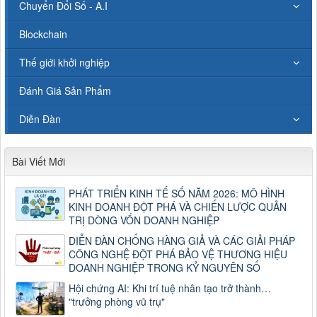
Chuyển Đổi Số - A.I
Blockchain
Thế giới khởi nghiệp
Đánh Giá Sản Phẩm
Diễn Đàn
Bài Viết Mới
PHÁT TRIỂN KINH TẾ SỐ NĂM 2026: MÔ HÌNH
KINH DOANH ĐỘT PHÁ VÀ CHIẾN LƯỢC QUẢN
TRỊ DÒNG VỐN DOANH NGHIỆP
DIỄN ĐÀN CHỐNG HÀNG GIẢ VÀ CÁC GIẢI PHÁP
CÔNG NGHỆ ĐỘT PHÁ BẢO VỆ THƯƠNG HIỆU
DOANH NGHIỆP TRONG KỶ NGUYÊN SỐ
Hội chứng AI: Khi trí tuệ nhân tạo trở thành…
"trưởng phòng vũ trụ"