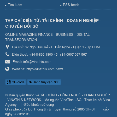
Tìm kiếm
RSS-feeds
TẠP CHÍ ĐIỆN TỬ: TÀI CHÍNH - DOANH NGHIỆP -
CHUYỂN ĐỔI SỐ
ONLINE MAGAZINE FINANCE - BUSINESS - DIGITAL
TRANSFORMATION
Địa chỉ:
02 Ngô Đức Kế - P. Bến Nghé - Quận 1 - Tp HCM
Điện thoại:
+84-8-866 1800 45
+84-0907 097 567
Email:
info@vinathis.com
Website:
http://vinathis.com/news
QR-code
Đang truy cập: 335
© Bản quyền thuộc về
TÀI CHÍNH - CÔNG NGHỆ - DOANH NGHIỆP
- VINATHIS NETWORK
.
Mã nguồn
VinaThis JSC
.
Thiết kế bởi
Vina
Agency
.
|
Điều khoản sử dụng
Giấy phép của Bộ Thông tin & Truyền thông số 2660/GP-BTTTT cấp
ngày 28/12/2012