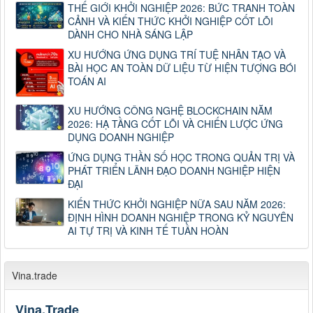
THẾ GIỚI KHỞI NGHIỆP 2026: BỨC TRANH TOÀN
CẢNH VÀ KIẾN THỨC KHỞI NGHIỆP CỐT LÕI
DÀNH CHO NHÀ SÁNG LẬP
XU HƯỚNG ỨNG DỤNG TRÍ TUỆ NHÂN TẠO VÀ
BÀI HỌC AN TOÀN DỮ LIỆU TỪ HIỆN TƯỢNG BÓI
TOÁN AI
XU HƯỚNG CÔNG NGHỆ BLOCKCHAIN NĂM
2026: HẠ TẦNG CỐT LÕI VÀ CHIẾN LƯỢC ỨNG
DỤNG DOANH NGHIỆP
ỨNG DỤNG THẦN SỐ HỌC TRONG QUẢN TRỊ VÀ
PHÁT TRIỂN LÃNH ĐẠO DOANH NGHIỆP HIỆN
ĐẠI
KIẾN THỨC KHỞI NGHIỆP NỮA SAU NĂM 2026:
ĐỊNH HÌNH DOANH NGHIỆP TRONG KỶ NGUYÊN
AI TỰ TRỊ VÀ KINH TẾ TUẦN HOÀN
Vina.trade
Vina.Trade