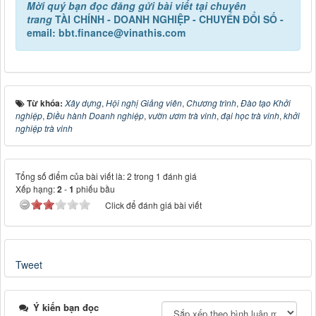
Mời quý bạn đọc đăng gửi bài viết tại chuyên
trang
TÀI CHÍNH - DOANH NGHIỆP - CHUYỂN ĐỔI SỐ -
email: bbt.finance@vinathis.com
Từ khóa:
Xây dựng
,
Hội nghị Giảng viên
,
Chương trình
,
Đào tạo Khởi
nghiệp
,
Điều hành Doanh nghiệp
,
vườn ươm trà vinh
,
đại học trà vinh
,
khởi
nghiệp trà vinh
Tổng số điểm của bài viết là: 2 trong 1 đánh giá
Xếp hạng:
2
-
1
phiếu bầu
Click để đánh giá bài viết
Tweet
Ý kiến bạn đọc