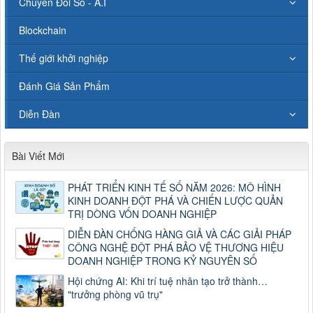
Chuyển Đổi Số - A.I
Blockchain
Thế giới khởi nghiệp
Đánh Giá Sản Phẩm
Diễn Đàn
Bài Viết Mới
PHÁT TRIỂN KINH TẾ SỐ NĂM 2026: MÔ HÌNH
KINH DOANH ĐỘT PHÁ VÀ CHIẾN LƯỢC QUẢN
TRỊ DÒNG VỐN DOANH NGHIỆP
DIỄN ĐÀN CHỐNG HÀNG GIẢ VÀ CÁC GIẢI PHÁP
CÔNG NGHỆ ĐỘT PHÁ BẢO VỆ THƯƠNG HIỆU
DOANH NGHIỆP TRONG KỶ NGUYÊN SỐ
Hội chứng AI: Khi trí tuệ nhân tạo trở thành…
"trưởng phòng vũ trụ"