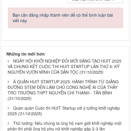
Bạn cần đăng nhập thành viên để có thể bình luận bài
viết này
Những tin mới hơn
NGÀY HỘI KHỞI NGHIỆP ĐỔI MỚI SÁNG TẠO HUIT 2025
VÀ CHUNG KẾT CUỘC THI HUIT STARTUP LẦN THỨ 6: KỶ
NGUYÊN VƯƠN MÌNH CỦA DÂN TỘC
(31/10/2025)
Á QUÂN HUIT STARTUP 2025: HÀNH TRÌNH TỪ GIẢNG
ĐƯỜNG STEM ĐẾN LÀM CHỦ CÔNG NGHỆ AI CỦA THẦY
TRÒ TRƯỜNG THPT NGUYỄN CHÍ THANH - TÂN BÌNH
(31/10/2025)
Quán quân Cuộc thi HUIT Startup với ý tưởng khởi nghiệp
2025
(31/10/2025)
Thủ tướng: Nếu chúng ta ủng hộ nam giới khởi nghiệp một
phần thì phải ủng hộ phụ nữ khởi nghiệp gấp 2-3 lần