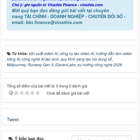
Chú ý: ghi nguồn từ Vinathis Finance - vinathis.com
Mời quý bạn đọc đăng gửi bài viết tại chuyên
trang
TÀI CHÍNH - DOANH NGHIỆP - CHUYỂN ĐỔI SỐ -
email: bbt.finance@vinathis.com
Từ khóa:
sản xuất video AI
,
công cụ tạo video AI
,
hướng dẫn làm video
bằng AI
,
công nghệ AI tạo sinh
,
quy trình sáng tạo nội dung số
,
Midjourney
,
Runway Gen-3
,
ElevenLabs
,
xu hướng công nghệ 2026
Tổng số điểm của bài viết là: 0 trong 0 đánh giá
Click để đánh giá bài viết
Tweet
Ý kiến bạn đọc