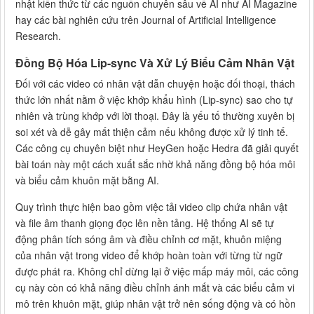
nhật kiến thức từ các nguồn chuyên sâu về AI như AI Magazine
hay các bài nghiên cứu trên Journal of Artificial Intelligence
Research.
Đồng Bộ Hóa Lip-sync Và Xử Lý Biểu Cảm Nhân Vật
Đối với các video có nhân vật dẫn chuyện hoặc đối thoại, thách
thức lớn nhất nằm ở việc khớp khẩu hình (Lip-sync) sao cho tự
nhiên và trùng khớp với lời thoại. Đây là yếu tố thường xuyên bị
soi xét và dễ gây mất thiện cảm nếu không được xử lý tinh tế.
Các công cụ chuyên biệt như HeyGen hoặc Hedra đã giải quyết
bài toán này một cách xuất sắc nhờ khả năng đồng bộ hóa môi
và biểu cảm khuôn mặt bằng AI.
Quy trình thực hiện bao gồm việc tải video clip chứa nhân vật
và file âm thanh giọng đọc lên nền tảng. Hệ thống AI sẽ tự
động phân tích sóng âm và điều chỉnh cơ mặt, khuôn miệng
của nhân vật trong video để khớp hoàn toàn với từng từ ngữ
được phát ra. Không chỉ dừng lại ở việc mấp máy môi, các công
cụ này còn có khả năng điều chỉnh ánh mắt và các biểu cảm vi
mô trên khuôn mặt, giúp nhân vật trở nên sống động và có hồn