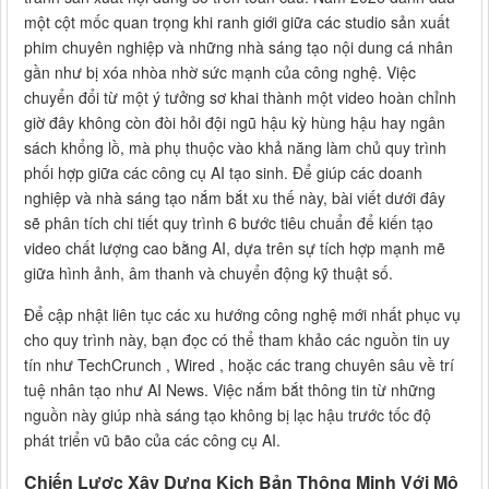
một cột mốc quan trọng khi ranh giới giữa các studio sản xuất
phim chuyên nghiệp và những nhà sáng tạo nội dung cá nhân
gần như bị xóa nhòa nhờ sức mạnh của công nghệ. Việc
chuyển đổi từ một ý tưởng sơ khai thành một video hoàn chỉnh
giờ đây không còn đòi hỏi đội ngũ hậu kỳ hùng hậu hay ngân
sách khổng lồ, mà phụ thuộc vào khả năng làm chủ quy trình
phối hợp giữa các công cụ AI tạo sinh. Để giúp các doanh
nghiệp và nhà sáng tạo nắm bắt xu thế này, bài viết dưới đây
sẽ phân tích chi tiết quy trình 6 bước tiêu chuẩn để kiến tạo
video chất lượng cao bằng AI, dựa trên sự tích hợp mạnh mẽ
giữa hình ảnh, âm thanh và chuyển động kỹ thuật số.
Để cập nhật liên tục các xu hướng công nghệ mới nhất phục vụ
cho quy trình này, bạn đọc có thể tham khảo các nguồn tin uy
tín như TechCrunch , Wired , hoặc các trang chuyên sâu về trí
tuệ nhân tạo như AI News. Việc nắm bắt thông tin từ những
nguồn này giúp nhà sáng tạo không bị lạc hậu trước tốc độ
phát triển vũ bão của các công cụ AI.
Chiến Lược Xây Dựng Kịch Bản Thông Minh Với Mô