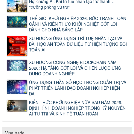
Hội chứng AI: Khi trí tuệ nhân tạo trở thành…
"trưởng phòng vũ trụ"
THẾ GIỚI KHỞI NGHIỆP 2026: BỨC TRANH TOÀN
CẢNH VÀ KIẾN THỨC KHỞI NGHIỆP CỐT LÕI
DÀNH CHO NHÀ SÁNG LẬP
XU HƯỚNG ỨNG DỤNG TRÍ TUỆ NHÂN TẠO VÀ
BÀI HỌC AN TOÀN DỮ LIỆU TỪ HIỆN TƯỢNG BÓI
TOÁN AI
XU HƯỚNG CÔNG NGHỆ BLOCKCHAIN NĂM
2026: HẠ TẦNG CỐT LÕI VÀ CHIẾN LƯỢC ỨNG
DỤNG DOANH NGHIỆP
ỨNG DỤNG THẦN SỐ HỌC TRONG QUẢN TRỊ VÀ
PHÁT TRIỂN LÃNH ĐẠO DOANH NGHIỆP HIỆN
ĐẠI
KIẾN THỨC KHỞI NGHIỆP NỮA SAU NĂM 2026:
ĐỊNH HÌNH DOANH NGHIỆP TRONG KỶ NGUYÊN
AI TỰ TRỊ VÀ KINH TẾ TUẦN HOÀN
Vina.trade