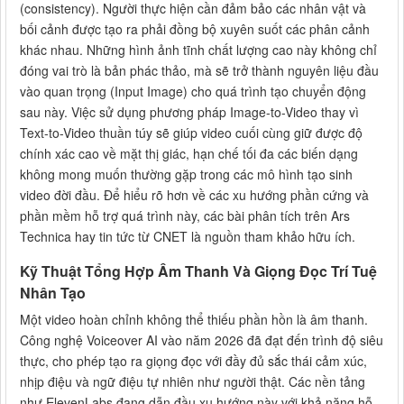
(consistency). Người thực hiện cần đảm bảo các nhân vật và
bối cảnh được tạo ra phải đồng bộ xuyên suốt các phân cảnh
khác nhau. Những hình ảnh tĩnh chất lượng cao này không chỉ
đóng vai trò là bản phác thảo, mà sẽ trở thành nguyên liệu đầu
vào quan trọng (Input Image) cho quá trình tạo chuyển động
sau này. Việc sử dụng phương pháp Image-to-Video thay vì
Text-to-Video thuần túy sẽ giúp video cuối cùng giữ được độ
chính xác cao về mặt thị giác, hạn chế tối đa các biến dạng
không mong muốn thường gặp trong các mô hình tạo sinh
video đời đầu. Để hiểu rõ hơn về các xu hướng phần cứng và
phần mềm hỗ trợ quá trình này, các bài phân tích trên Ars
Technica hay tin tức từ CNET là nguồn tham khảo hữu ích.
Kỹ Thuật Tổng Hợp Âm Thanh Và Giọng Đọc Trí Tuệ
Nhân Tạo
Một video hoàn chỉnh không thể thiếu phần hồn là âm thanh.
Công nghệ Voiceover AI vào năm 2026 đã đạt đến trình độ siêu
thực, cho phép tạo ra giọng đọc với đầy đủ sắc thái cảm xúc,
nhịp điệu và ngữ điệu tự nhiên như người thật. Các nền tảng
như ElevenLabs đang dẫn đầu xu hướng này với khả năng hỗ