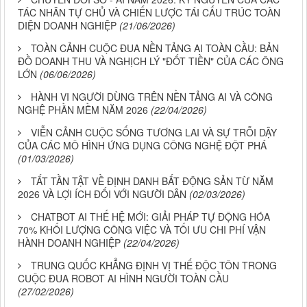
TÁC NHÂN TỰ CHỦ VÀ CHIẾN LƯỢC TÁI CẤU TRÚC TOÀN
DIỆN DOANH NGHIỆP
(21/06/2026)
TOÀN CẢNH CUỘC ĐUA NỀN TẢNG AI TOÀN CẦU: BẢN
ĐỒ DOANH THU VÀ NGHỊCH LÝ "ĐỐT TIỀN" CỦA CÁC ÔNG
LỚN
(06/06/2026)
HÀNH VI NGƯỜI DÙNG TRÊN NỀN TẢNG AI VÀ CÔNG
NGHỆ PHẦN MỀM NĂM 2026
(22/04/2026)
VIỄN CẢNH CUỘC SỐNG TƯƠNG LAI VÀ SỰ TRỖI DẬY
CỦA CÁC MÔ HÌNH ỨNG DỤNG CÔNG NGHỆ ĐỘT PHÁ
(01/03/2026)
TẤT TẦN TẬT VỀ ĐỊNH DANH BẤT ĐỘNG SẢN TỪ NĂM
2026 VÀ LỢI ÍCH ĐỐI VỚI NGƯỜI DÂN
(02/03/2026)
CHATBOT AI THẾ HỆ MỚI: GIẢI PHÁP TỰ ĐỘNG HÓA
70% KHỐI LƯỢNG CÔNG VIỆC VÀ TỐI ƯU CHI PHÍ VẬN
HÀNH DOANH NGHIỆP
(22/04/2026)
TRUNG QUỐC KHẲNG ĐỊNH VỊ THẾ ĐỘC TÔN TRONG
CUỘC ĐUA ROBOT AI HÌNH NGƯỜI TOÀN CẦU
(27/02/2026)