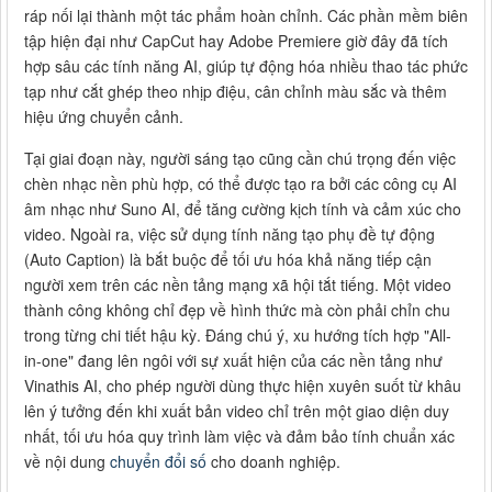
ráp nối lại thành một tác phẩm hoàn chỉnh. Các phần mềm biên
tập hiện đại như CapCut hay Adobe Premiere giờ đây đã tích
hợp sâu các tính năng AI, giúp tự động hóa nhiều thao tác phức
tạp như cắt ghép theo nhịp điệu, cân chỉnh màu sắc và thêm
hiệu ứng chuyển cảnh.
Tại giai đoạn này, người sáng tạo cũng cần chú trọng đến việc
chèn nhạc nền phù hợp, có thể được tạo ra bởi các công cụ AI
âm nhạc như Suno AI, để tăng cường kịch tính và cảm xúc cho
video. Ngoài ra, việc sử dụng tính năng tạo phụ đề tự động
(Auto Caption) là bắt buộc để tối ưu hóa khả năng tiếp cận
người xem trên các nền tảng mạng xã hội tắt tiếng. Một video
thành công không chỉ đẹp về hình thức mà còn phải chỉn chu
trong từng chi tiết hậu kỳ. Đáng chú ý, xu hướng tích hợp "All-
in-one" đang lên ngôi với sự xuất hiện của các nền tảng như
Vinathis AI, cho phép người dùng thực hiện xuyên suốt từ khâu
lên ý tưởng đến khi xuất bản video chỉ trên một giao diện duy
nhất, tối ưu hóa quy trình làm việc và đảm bảo tính chuẩn xác
về nội dung
chuyển đổi số
cho doanh nghiệp.