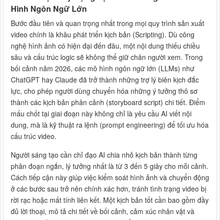
Hình Ngôn Ngữ Lớn
Bước đầu tiên và quan trọng nhất trong mọi quy trình sản xuất
video chính là khâu phát triển kịch bản (Scripting). Dù công
nghệ hình ảnh có hiện đại đến đâu, một nội dung thiếu chiều
sâu và cấu trúc logic sẽ không thể giữ chân người xem. Trong
bối cảnh năm 2026, các mô hình ngôn ngữ lớn (LLMs) như
ChatGPT hay Claude đã trở thành những trợ lý biên kịch đắc
lực, cho phép người dùng chuyển hóa những ý tưởng thô sơ
thành các kịch bản phân cảnh (storyboard script) chi tiết. Điểm
mấu chốt tại giai đoạn này không chỉ là yêu cầu AI viết nội
dung, mà là kỹ thuật ra lệnh (prompt engineering) để tối ưu hóa
cấu trúc video.
Người sáng tạo cần chỉ đạo AI chia nhỏ kịch bản thành từng
phân đoạn ngắn, lý tưởng nhất là từ 3 đến 5 giây cho mỗi cảnh.
Cách tiếp cận này giúp việc kiểm soát hình ảnh và chuyển động
ở các bước sau trở nên chính xác hơn, tránh tình trạng video bị
rời rạc hoặc mất tính liên kết. Một kịch bản tốt cần bao gồm đầy
đủ lời thoại, mô tả chi tiết về bối cảnh, cảm xúc nhân vật và