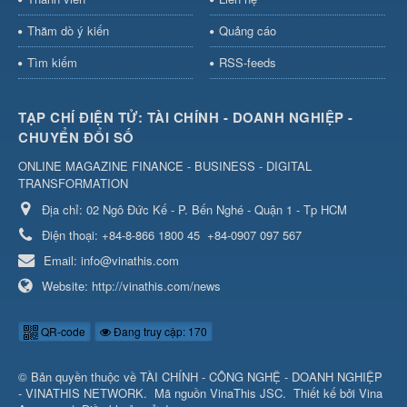
Thăm dò ý kiến
Quảng cáo
Tìm kiếm
RSS-feeds
TẠP CHÍ ĐIỆN TỬ: TÀI CHÍNH - DOANH NGHIỆP -
CHUYỂN ĐỔI SỐ
ONLINE MAGAZINE FINANCE - BUSINESS - DIGITAL
TRANSFORMATION
Địa chỉ:
02 Ngô Đức Kế - P. Bến Nghé - Quận 1 - Tp HCM
Điện thoại:
+84-8-866 1800 45
+84-0907 097 567
Email:
info@vinathis.com
Website:
http://vinathis.com/news
QR-code
Đang truy cập: 170
© Bản quyền thuộc về
TÀI CHÍNH - CÔNG NGHỆ - DOANH NGHIỆP
- VINATHIS NETWORK
.
Mã nguồn
VinaThis JSC
.
Thiết kế bởi
Vina