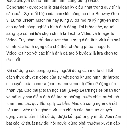
Bước chuyển đổi từ hình ảnh tĩnh sang động (Video
Generation) được xem là giai đoạn kỳ diệu nhất trong quy trình
sản xuất. Sự xuất hiện của các siêu công cụ như Runway Gen-
3, Luma Dream Machine hay Kling AI đã mở ra kỷ nguyên mới
cho ngành công nghiệp hình ảnh động. Tại bước này, người
sáng tạo có hai lựa chọn chính là Text-to-Video và Image-to-
Video. Tuy nhiên, để đạt được chất lượng điện ảnh và kiểm soát
chính xác hành động của chủ thể, phương pháp Image-to-
Video kết hợp với các hình ảnh đã tạo ở bước 2 là lựa chọn tối
ưu nhất.
Khi sử dụng các công cụ này, người dùng cần mô tả chi tiết
cách thức chuyển động của sự vật trong khung hình, từ hướng
di chuyển của camera (camera movement) đến cử động của
nhân vật. Các thuật toán học sâu (Deep Learning) sẽ phân tích
và nội suy các điểm ảnh để tạo ra những thước phim mượt mà,
tuân theo các quy tắc vật lý cơ bản. Mặc dù công nghệ đã rất
tiên tiến, việc thử nghiệm và tinh chỉnh các tham số chuyển
động vẫn là cần thiết để đạt được kết quả ưng ý nhất. Việc nắm
bắt các kỹ thuật này đòi hỏi người dùng phải thường xuyên cập