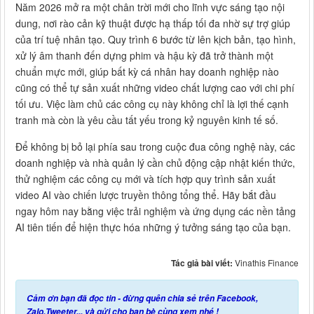
Năm 2026 mở ra một chân trời mới cho lĩnh vực sáng tạo nội
dung, nơi rào cản kỹ thuật được hạ thấp tối đa nhờ sự trợ giúp
của trí tuệ nhân tạo. Quy trình 6 bước từ lên kịch bản, tạo hình,
xử lý âm thanh đến dựng phim và hậu kỳ đã trở thành một
chuẩn mực mới, giúp bất kỳ cá nhân hay doanh nghiệp nào
cũng có thể tự sản xuất những video chất lượng cao với chi phí
tối ưu. Việc làm chủ các công cụ này không chỉ là lợi thế cạnh
tranh mà còn là yêu cầu tất yếu trong kỷ nguyên kinh tế số.
Để không bị bỏ lại phía sau trong cuộc đua công nghệ này, các
doanh nghiệp và nhà quản lý cần chủ động cập nhật kiến thức,
thử nghiệm các công cụ mới và tích hợp quy trình sản xuất
video AI vào chiến lược truyền thông tổng thể. Hãy bắt đầu
ngay hôm nay bằng việc trải nghiệm và ứng dụng các nền tảng
AI tiên tiến để hiện thực hóa những ý tưởng sáng tạo của bạn.
Tác giả bài viết:
Vinathis Finance
Cảm ơn bạn đã đọc tin - đừng quên chia sẻ trên Facebook,
Zalo,Tweeter... và gửi cho bạn bè cùng xem nhé !