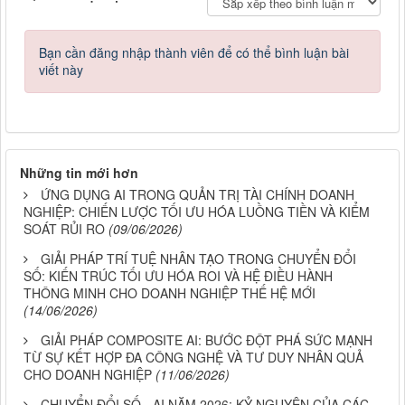
Bạn cần đăng nhập thành viên để có thể bình luận bài
viết này
Những tin mới hơn
ỨNG DỤNG AI TRONG QUẢN TRỊ TÀI CHÍNH DOANH
NGHIỆP: CHIẾN LƯỢC TỐI ƯU HÓA LUỒNG TIỀN VÀ KIỂM
SOÁT RỦI RO
(09/06/2026)
GIẢI PHÁP TRÍ TUỆ NHÂN TẠO TRONG CHUYỂN ĐỔI
SỐ: KIẾN TRÚC TỐI ƯU HÓA ROI VÀ HỆ ĐIỀU HÀNH
THÔNG MINH CHO DOANH NGHIỆP THẾ HỆ MỚI
(14/06/2026)
GIẢI PHÁP COMPOSITE AI: BƯỚC ĐỘT PHÁ SỨC MẠNH
TỪ SỰ KẾT HỢP ĐA CÔNG NGHỆ VÀ TƯ DUY NHÂN QUẢ
CHO DOANH NGHIỆP
(11/06/2026)
CHUYỂN ĐỔI SỐ - AI NĂM 2026: KỶ NGUYÊN CỦA CÁC