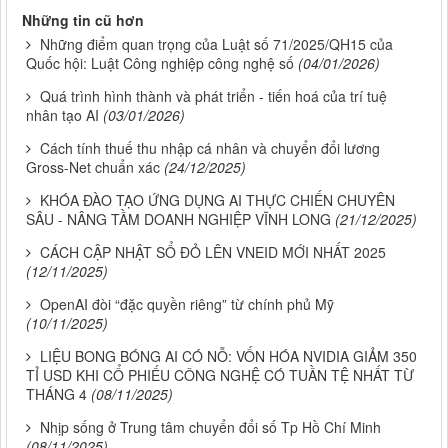
Những tin cũ hơn
Những điểm quan trọng của Luật số 71/2025/QH15 của
Quốc hội: Luật Công nghiệp công nghệ số
(04/01/2026)
Quá trình hình thành và phát triển - tiến hoá của trí tuệ
nhân tạo AI
(03/01/2026)
Cách tính thuế thu nhập cá nhân và chuyển đổi lương
Gross-Net chuẩn xác
(24/12/2025)
KHÓA ĐÀO TẠO ỨNG DỤNG AI THỰC CHIẾN CHUYÊN
SÂU - NÂNG TẦM DOANH NGHIỆP VĨNH LONG
(21/12/2025)
CÁCH CẬP NHẬT SỔ ĐỎ LÊN VNEID MỚI NHẤT 2025
(12/11/2025)
OpenAI đòi “đặc quyền riêng” từ chính phủ Mỹ
(10/11/2025)
LIỆU BONG BÓNG AI CÓ NỖ: VỐN HÓA NVIDIA GIẢM 350
TỈ USD KHI CỔ PHIẾU CÔNG NGHỆ CÓ TUẦN TỆ NHẤT TỪ
THÁNG 4
(08/11/2025)
Nhịp sống ở Trung tâm chuyển đổi số Tp Hồ Chí Minh
(08/11/2025)