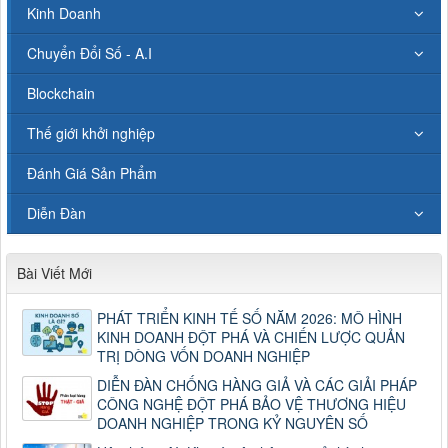
Kinh Doanh
Chuyển Đổi Số - A.I
Blockchain
Thế giới khởi nghiệp
Đánh Giá Sản Phẩm
Diễn Đàn
Bài Viết Mới
PHÁT TRIỂN KINH TẾ SỐ NĂM 2026: MÔ HÌNH
KINH DOANH ĐỘT PHÁ VÀ CHIẾN LƯỢC QUẢN
TRỊ DÒNG VỐN DOANH NGHIỆP
DIỄN ĐÀN CHỐNG HÀNG GIẢ VÀ CÁC GIẢI PHÁP
CÔNG NGHỆ ĐỘT PHÁ BẢO VỆ THƯƠNG HIỆU
DOANH NGHIỆP TRONG KỶ NGUYÊN SỐ