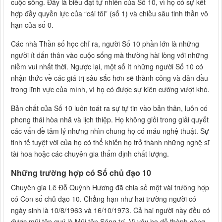
cuộc sống. Đây là biểu đạt tự nhiên của Số 10, vì họ có sự kết
hợp đầy quyền lực của “cái tôi” (số 1) và chiều sâu tinh thần vô
hạn của số 0.
Các nhà Thần số học chỉ ra, người Số 10 phần lớn là những
người ít dấn thân vào cuộc sống mà thường hài lòng với những
niềm vui nhất thời. Ngược lại, một số ít những người Số 10 có
nhận thức về các giá trị sâu sắc hơn sẽ thành công và dẫn đầu
trong lĩnh vực của mình, vì họ có được sự kiên cường vượt khó.
Bản chất của Số 10 luôn toát ra sự tự tin vào bản thân, luôn có
phong thái hòa nhã và lịch thiệp. Họ không giỏi trong giải quyết
các vấn đề tâm lý nhưng nhìn chung họ có máu nghệ thuật. Sự
tinh tế tuyệt vời của họ có thể khiến họ trở thành những nghệ sĩ
tài hoa hoặc các chuyên gia thẩm định chất lượng.
Những trường hợp có Số chủ đạo 10
Chuyên gia Lê Đỗ Quỳnh Hương đã chia sẻ một vài trường hợp
có Con số chủ đạo 10. Chẳng hạn như hai trường người có
ngày sinh là 10/8/1963 và 16/10/1973. Cả hai người này đều có
được mũi tên quý là Mũi tên Sáng trí. Vì vậy họ dễ thành công