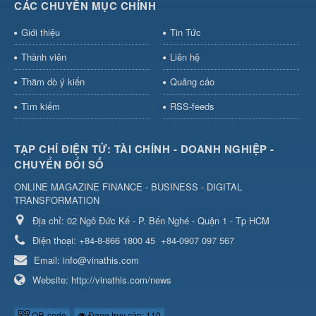
CÁC CHUYÊN MỤC CHÍNH
Giới thiệu
Tin Tức
Thành viên
Liên hệ
Thăm dò ý kiến
Quảng cáo
Tìm kiếm
RSS-feeds
TẠP CHÍ ĐIỆN TỬ: TÀI CHÍNH - DOANH NGHIỆP -
CHUYỂN ĐỔI SỐ
ONLINE MAGAZINE FINANCE - BUSINESS - DIGITAL
TRANSFORMATION
Địa chỉ:
02 Ngô Đức Kế - P. Bến Nghé - Quận 1 - Tp HCM
Điện thoại:
+84-8-866 1800 45
+84-0907 097 567
Email:
info@vinathis.com
Website:
http://vinathis.com/news
QR-code
Đang truy cập: 110