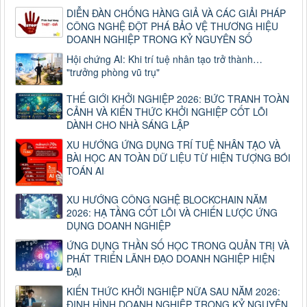
DIỄN ĐÀN CHỐNG HÀNG GIẢ VÀ CÁC GIẢI PHÁP
CÔNG NGHỆ ĐỘT PHÁ BẢO VỆ THƯƠNG HIỆU
DOANH NGHIỆP TRONG KỶ NGUYÊN SỐ
Hội chứng AI: Khi trí tuệ nhân tạo trở thành…
"trưởng phòng vũ trụ"
THẾ GIỚI KHỞI NGHIỆP 2026: BỨC TRANH TOÀN
CẢNH VÀ KIẾN THỨC KHỞI NGHIỆP CỐT LÕI
DÀNH CHO NHÀ SÁNG LẬP
XU HƯỚNG ỨNG DỤNG TRÍ TUỆ NHÂN TẠO VÀ
BÀI HỌC AN TOÀN DỮ LIỆU TỪ HIỆN TƯỢNG BÓI
TOÁN AI
XU HƯỚNG CÔNG NGHỆ BLOCKCHAIN NĂM
2026: HẠ TẦNG CỐT LÕI VÀ CHIẾN LƯỢC ỨNG
DỤNG DOANH NGHIỆP
ỨNG DỤNG THẦN SỐ HỌC TRONG QUẢN TRỊ VÀ
PHÁT TRIỂN LÃNH ĐẠO DOANH NGHIỆP HIỆN
ĐẠI
KIẾN THỨC KHỞI NGHIỆP NỮA SAU NĂM 2026:
ĐỊNH HÌNH DOANH NGHIỆP TRONG KỶ NGUYÊN