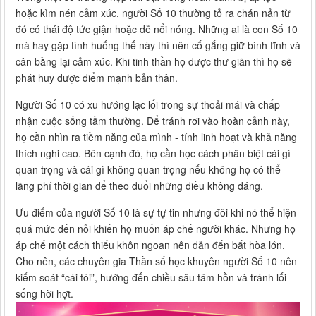
hoặc kìm nén cảm xúc, người Số 10 thường tỏ ra chán nản từ
đó có thái độ tức giận hoặc dễ nổi nóng. Những ai là con Số 10
mà hay gặp tình huống thế này thì nên cố gắng giữ bình tĩnh và
cân bằng lại cảm xúc. Khi tinh thần họ được thư giãn thì họ sẽ
phát huy được điểm mạnh bản thân.
Người Số 10 có xu hướng lạc lối trong sự thoải mái và chấp
nhận cuộc sống tầm thường. Để tránh rơi vào hoàn cảnh này,
họ cần nhìn ra tiềm năng của mình - tính linh hoạt và khả năng
thích nghi cao. Bên cạnh đó, họ cần học cách phân biệt cái gì
quan trọng và cái gì không quan trọng nếu không họ có thể
lãng phí thời gian để theo đuổi những điều không đáng.
Ưu điểm của người Số 10 là sự tự tin nhưng đôi khi nó thể hiện
quá mức đến nỗi khiến họ muốn áp chế người khác. Nhưng họ
áp chế một cách thiếu khôn ngoan nên dẫn đến bất hòa lớn.
Cho nên, các chuyên gia Thần số học khuyên người Số 10 nên
kiểm soát “cái tôi”, hướng đến chiều sâu tâm hồn và tránh lối
sống hời hợt.