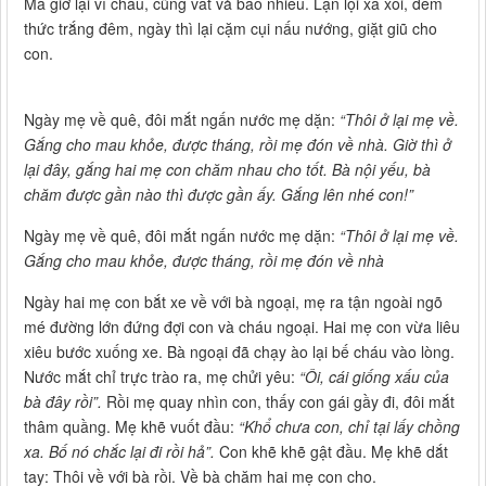
Mà giờ lại vì cháu, cũng vất vả bao nhiêu. Lặn lội xa xôi, đêm
thức trắng đêm, ngày thì lại cặm cụi nấu nướng, giặt giũ cho
con.
Ngày mẹ về quê, đôi mắt ngấn nước mẹ dặn:
“Thôi ở lại mẹ về.
Gắng cho mau khỏe, được tháng, rồi mẹ đón về nhà. Giờ thì ở
lại đây, gắng hai mẹ con chăm nhau cho tốt. Bà nội yếu, bà
chăm được gần nào thì được gần ấy. Gắng lên nhé con!”
Ngày mẹ về quê, đôi mắt ngấn nước mẹ dặn:
“Thôi ở lại mẹ về.
Gắng cho mau khỏe, được tháng, rồi mẹ đón về nhà
Ngày hai mẹ con bắt xe về với bà ngoại, mẹ ra tận ngoài ngõ
mé đường lớn đứng đợi con và cháu ngoại. Hai mẹ con vừa liêu
xiêu bước xuống xe. Bà ngoại đã chạy ào lại bế cháu vào lòng.
Nước mắt chỉ trực trào ra, mẹ chửi yêu:
“Ôi, cái giống xấu của
bà đây rồi”.
Rồi mẹ quay nhìn con, thấy con gái gầy đi, đôi mắt
thâm quầng. Mẹ khẽ vuốt đầu:
“Khổ chưa con, chỉ tại lấy chồng
xa. Bố nó chắc lại đi rồi hả”.
Con khẽ khẽ gật đầu. Mẹ khẽ dắt
tay: Thôi về với bà rồi. Về bà chăm hai mẹ con cho.