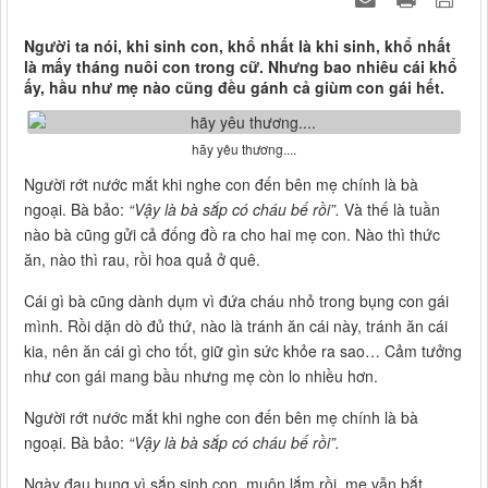
Người ta nói, khi sinh con, khổ nhất là khi sinh, khổ nhất
là mấy tháng nuôi con trong cữ. Nhưng bao nhiêu cái khổ
ấy, hầu như mẹ nào cũng đều gánh cả giùm con gái hết.
hãy yêu thương....
Người rớt nước mắt khi nghe con đến bên mẹ chính là bà
ngoại. Bà bảo:
“Vậy là bà sắp có cháu bế rồi”.
Và thế là tuần
nào bà cũng gửi cả đống đồ ra cho hai mẹ con. Nào thì thức
ăn, nào thì rau, rồi hoa quả ở quê.
Cái gì bà cũng dành dụm vì đứa cháu nhỏ trong bụng con gái
mình. Rồi dặn dò đủ thứ, nào là tránh ăn cái này, tránh ăn cái
kia, nên ăn cái gì cho tốt, giữ gìn sức khỏe ra sao… Cảm tưởng
như con gái mang bầu nhưng mẹ còn lo nhiều hơn.
Người rớt nước mắt khi nghe con đến bên mẹ chính là bà
ngoại. Bà bảo:
“Vậy là bà sắp có cháu bế rồi”.
Ngày đau bụng vì sắp sinh con, muộn lắm rồi, mẹ vẫn bắt