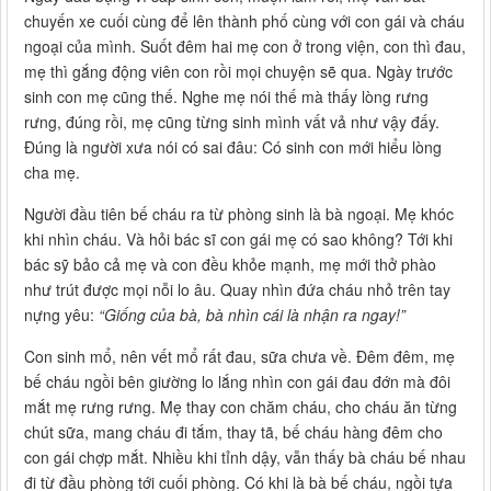
chuyến xe cuối cùng để lên thành phố cùng với con gái và cháu
ngoại của mình. Suốt đêm hai mẹ con ở trong viện, con thì đau,
mẹ thì gắng động viên con rồi mọi chuyện sẽ qua. Ngày trước
sinh con mẹ cũng thế. Nghe mẹ nói thế mà thấy lòng rưng
rưng, đúng rồi, mẹ cũng từng sinh mình vất vả như vậy đấy.
Đúng là người xưa nói có sai đâu: Có sinh con mới hiểu lòng
cha mẹ.
Người đầu tiên bế cháu ra từ phòng sinh là bà ngoại. Mẹ khóc
khi nhìn cháu. Và hỏi bác sĩ con gái mẹ có sao không? Tới khi
bác sỹ bảo cả mẹ và con đều khỏe mạnh, mẹ mới thở phào
như trút được mọi nỗi lo âu. Quay nhìn đứa cháu nhỏ trên tay
nựng yêu:
“Giống của bà, bà nhìn cái là nhận ra ngay!”
Con sinh mổ, nên vết mổ rất đau, sữa chưa về. Đêm đêm, mẹ
bế cháu ngồi bên giường lo lắng nhìn con gái đau đớn mà đôi
mắt mẹ rưng rưng. Mẹ thay con chăm cháu, cho cháu ăn từng
chút sữa, mang cháu đi tắm, thay tã, bế cháu hàng đêm cho
con gái chợp mắt. Nhiều khi tỉnh dậy, vẫn thấy bà cháu bế nhau
đi từ đầu phòng tới cuối phòng. Có khi là bà bế cháu, ngồi tựa