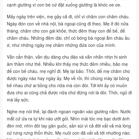
cạnh giường vì con bé cứ đặt xuống giường là khóc oe oe.
Mấy ngày trên viện, mẹ gầy cả đi, chỉ vì chăm con chăm cháu.
Ngày đón con về nhà nội, bà ngoại cũng đi theo. Mẹ ở đó nửa
tháng, chăm cho con gái khỏe, thức đêm thay con để bế, để
chăm cháu. Những đêm dài, chỉ có bóng bà ngoại ẵm cháu ầu
ơ, như những ngày mẹ chăm những đứa con của mình.
Vẫn cẩn thận, vẫn dịu dàng chu đáo và vẫn nhẫn nhịn hi sinh
âm thầm như thế. Nhiều khi thấy mẹ thức đêm nhiều, bảo mẹ
để con bế cháu, mẹ nghỉ đi. Mẹ lại bảo: Thôi, để mẹ chăm cho
được ngày nào hay ngày ấy. Mẹ về rồi, thì chúng mày lại bồng
bế nhau chứ ai bồng cho nữa mà còn đòi. Tới khi ấy có muốn
đưa cho ai cũng chả được nữa chứ đừng nói là đòi. Thôi, ngủ đi
mà lấy sức.
Nghe mẹ nói thế, lại đành ngoan ngoãn vào giường nằm. Nước
mắt cứ ứa ra tự khi nào ướt gối. Nhìn mái tóc mẹ bạc dưới ánh
đèn mờ, nhìn đôi tay gân guốc, sần sùi vì cả đời vất vả mà lòng
cứ rưng rưng thổn thức. Mẹ nuôi con đã vất vả tới nhường nào.