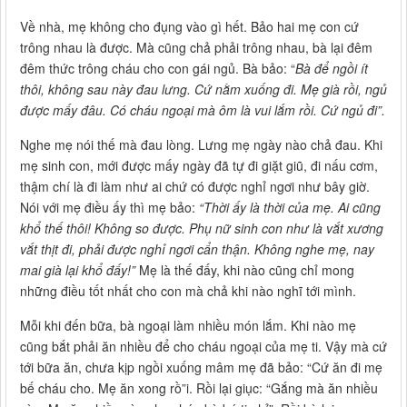
Về nhà, mẹ không cho đụng vào gì hết. Bảo hai mẹ con cứ
trông nhau là được. Mà cũng chả phải trông nhau, bà lại đêm
đêm thức trông cháu cho con gái ngủ. Bà bảo: “
Bà để ngồi ít
thôi, không sau này đau lưng. Cứ nằm xuống đi. Mẹ già rồi, ngủ
được mấy đâu. Có cháu ngoại mà ôm là vui lắm rồi. Cứ ngủ đi”.
Nghe mẹ nói thế mà đau lòng. Lưng mẹ ngày nào chả đau. Khi
mẹ sinh con, mới được mấy ngày đã tự đi giặt giũ, đi nấu cơm,
thậm chí là đi làm như ai chứ có được nghỉ ngơi như bây giờ.
Nói với mẹ điều ấy thì mẹ bảo:
“Thời ấy là thời của mẹ. Ai cũng
khổ thế thôi! Không so được. Phụ nữ sinh con như là vắt xương
vắt thịt đi, phải được nghỉ ngơi cẩn thận. Không nghe mẹ, nay
mai già lại khổ đấy!”
Mẹ là thế đấy, khi nào cũng chỉ mong
những điều tốt nhất cho con mà chả khi nào nghĩ tới mình.
Mỗi khi đến bữa, bà ngoại làm nhiều món lắm. Khi nào mẹ
cũng bắt phải ăn nhiều để cho cháu ngoại của mẹ ti. Vậy mà cứ
tới bữa ăn, chưa kịp ngồi xuống mâm mẹ đã bảo: “Cứ ăn đi mẹ
bế cháu cho. Mẹ ăn xong rồ”i. Rồi lại giục: “Gắng mà ăn nhiều