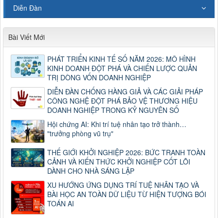
Diễn Đàn
Bài Viết Mới
PHÁT TRIỂN KINH TẾ SỐ NĂM 2026: MÔ HÌNH
KINH DOANH ĐỘT PHÁ VÀ CHIẾN LƯỢC QUẢN
TRỊ DÒNG VỐN DOANH NGHIỆP
DIỄN ĐÀN CHỐNG HÀNG GIẢ VÀ CÁC GIẢI PHÁP
CÔNG NGHỆ ĐỘT PHÁ BẢO VỆ THƯƠNG HIỆU
DOANH NGHIỆP TRONG KỶ NGUYÊN SỐ
Hội chứng AI: Khi trí tuệ nhân tạo trở thành…
"trưởng phòng vũ trụ"
THẾ GIỚI KHỞI NGHIỆP 2026: BỨC TRANH TOÀN
CẢNH VÀ KIẾN THỨC KHỞI NGHIỆP CỐT LÕI
DÀNH CHO NHÀ SÁNG LẬP
XU HƯỚNG ỨNG DỤNG TRÍ TUỆ NHÂN TẠO VÀ
BÀI HỌC AN TOÀN DỮ LIỆU TỪ HIỆN TƯỢNG BÓI
TOÁN AI