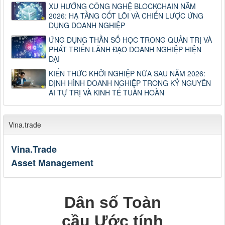
XU HƯỚNG CÔNG NGHỆ BLOCKCHAIN NĂM
2026: HẠ TẦNG CỐT LÕI VÀ CHIẾN LƯỢC ỨNG
DỤNG DOANH NGHIỆP
ỨNG DỤNG THẦN SỐ HỌC TRONG QUẢN TRỊ VÀ
PHÁT TRIỂN LÃNH ĐẠO DOANH NGHIỆP HIỆN
ĐẠI
KIẾN THỨC KHỞI NGHIỆP NỮA SAU NĂM 2026:
ĐỊNH HÌNH DOANH NGHIỆP TRONG KỶ NGUYÊN
AI TỰ TRỊ VÀ KINH TẾ TUẦN HOÀN
Vina.trade
Vina.Trade
Asset Management