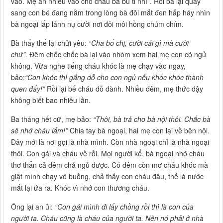
vào. Mẹ ăn nhiều vào cho cháu bà bú ti nhỉ”. Rồi bà lại quay
sang con bé đang nằm trong lòng bà đôi mắt đen hấp háy nhìn
bà ngoại lấp lánh nụ cười nơi đôi môi hồng chúm chím.
Bà thấy thế lại chửi yêu:
“Cha bố chị, cười cái gì mà cười
chứ”.
Đêm chốc chốc bà lại vào nhòm xem hai mẹ con có ngủ
không. Vừa nghe tiếng cháu khóc là mẹ chạy vào ngay,
bảo:
“Con khóc thì gắng dỗ cho con ngủ nếu khóc khóc thành
quen đấy!”
Rồi lại bế cháu dỗ dành. Nhiều đêm, mẹ thức dậy
không biết bao nhiêu lần.
Ba tháng hết cữ, mẹ bảo:
“Thôi, bà trả cho bà nội thôi. Chắc bà
sẽ nhớ cháu lắm!”
Chia tay bà ngoại, hai mẹ con lại về bên nội.
Đây mới là nơi gọi là nhà mình. Còn nhà ngoại chỉ là nhà ngoại
thôi. Con gái và cháu về rồi. Mọi người kể, bà ngoại nhớ cháu
thơ thẩn cả đêm chả ngủ được. Có đêm còn mơ cháu khóc mà
giật mình chạy vô buồng, chả thấy con cháu đâu, thế là nước
mắt lại ứa ra. Khóc vì nhớ con thương cháu.
Ông lại an ủi:
“Con gái mình đi lấy chồng rồi thì là con của
người ta. Cháu cũng là cháu của người ta. Nên nó phải ở nhà