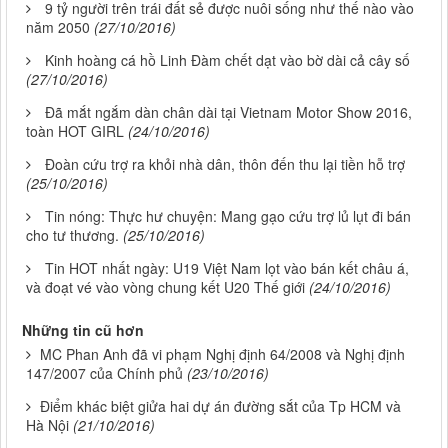
9 tỷ người trên trái đất sẻ được nuôi sống như thế nào vào
năm 2050
(27/10/2016)
Kinh hoàng cá hồ Linh Đàm chết dạt vào bờ dài cả cây số
(27/10/2016)
Đã mắt ngắm dàn chân dài tại Vietnam Motor Show 2016,
toàn HOT GIRL
(24/10/2016)
Đoàn cứu trợ ra khỏi nhà dân, thôn đến thu lại tiền hỗ trợ
(25/10/2016)
Tin nóng: Thực hư chuyện: Mang gạo cứu trợ lủ lụt đi bán
cho tư thương.
(25/10/2016)
Tin HOT nhất ngày: U19 Việt Nam lọt vào bán kết châu á,
và đoạt vé vào vòng chung kết U20 Thế giới
(24/10/2016)
Những tin cũ hơn
MC Phan Anh đã vi phạm Nghị định 64/2008 và Nghị định
147/2007 của Chính phủ
(23/10/2016)
Điểm khác biệt giửa hai dự án đường sắt của Tp HCM và
Hà Nội
(21/10/2016)