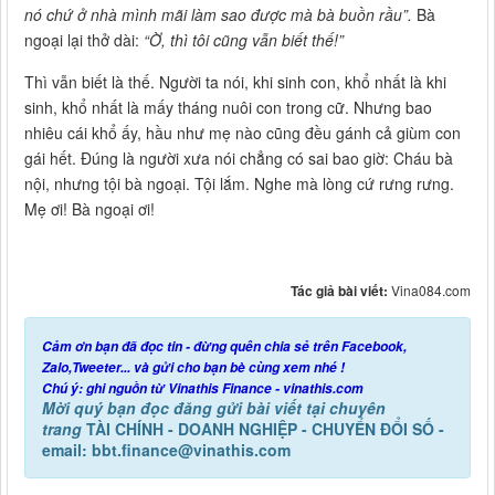
nó chứ ở nhà mình mãi làm sao được mà bà buồn rầu”.
Bà
ngoại lại thở dài:
“Ờ, thì tôi cũng vẫn biết thế!”
Thì vẫn biết là thế. Người ta nói, khi sinh con, khổ nhất là khi
sinh, khổ nhất là mấy tháng nuôi con trong cữ. Nhưng bao
nhiêu cái khổ ấy, hầu như mẹ nào cũng đều gánh cả giùm con
gái hết. Đúng là người xưa nói chẳng có sai bao giờ: Cháu bà
nội, nhưng tội bà ngoại. Tội lắm. Nghe mà lòng cứ rưng rưng.
Mẹ ơi! Bà ngoại ơi!
Tác giả bài viết:
Vina084.com
Cảm ơn bạn đã đọc tin - đừng quên chia sẻ trên Facebook,
Zalo,Tweeter... và gửi cho bạn bè cùng xem nhé !
Chú ý: ghi nguồn từ Vinathis Finance - vinathis.com
Mời quý bạn đọc đăng gửi bài viết tại chuyên
trang
TÀI CHÍNH - DOANH NGHIỆP - CHUYỂN ĐỔI SỐ -
email: bbt.finance@vinathis.com