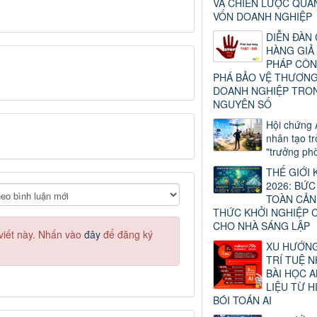
VÀ CHIẾN LƯỢC QUẢ
VỐN DOANH NGHIỆP
DIỄN ĐÀN
HÀNG GIẢ 
PHÁP CÔN
PHÁ BẢO VỆ THƯƠNG
DOANH NGHIỆP TRO
NGUYÊN SỐ
Hội chứng A
nhân tạo t
"trưởng phò
THẾ GIỚI 
2026: BỨ
TOÀN CẢN
THỨC KHỞI NGHIỆP C
CHO NHÀ SÁNG LẬP
 viết này. Nhấn vào
đây
để đăng ký
XU HƯỚN
TRÍ TUỆ N
BÀI HỌC 
LIỆU TỪ 
BÓI TOÁN AI