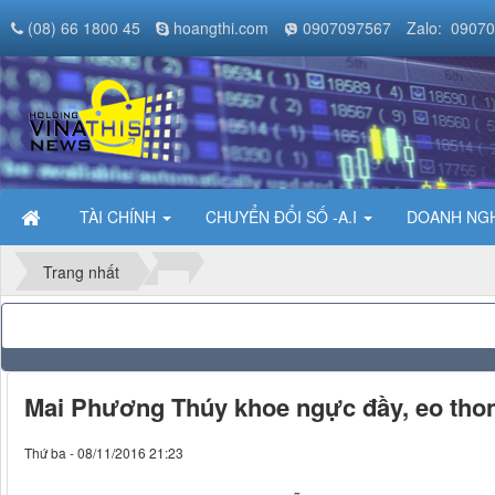
(08) 66 1800 45
hoangthi.com
0907097567
Zalo: 0907
TÀI CHÍNH
CHUYỂN ĐỔI SỐ -A.I
DOANH NGH
Trang nhất
Mai Phương Thúy khoe ngực đầy, eo thon
Thứ ba - 08/11/2016 21:23