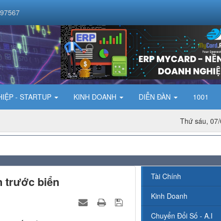
097567
IỆP - STARTUP
KINH DOANH
DIỄN ĐÀN
1001
Thứ sáu, 07/
Tài Chính
 trước biển
Kinh Doanh
Chuyển Đổi Số - A.I