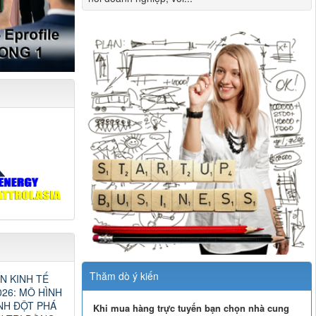
Thăm dò ý kiến
N KINH TẾ
26: MÔ HÌNH
NH ĐỘT PHÁ
Khi mua hàng trực tuyến bạn chọn nhà cung