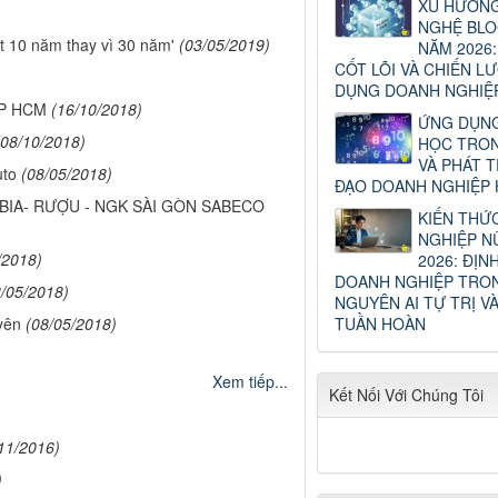
XU HƯỚN
NGHỆ BLO
 10 năm thay vì 30 năm'
(03/05/2019)
NĂM 2026:
CỐT LÕI VÀ CHIẾN L
DỤNG DOANH NGHIỆ
 TP HCM
(16/10/2018)
ỨNG DỤNG
(08/10/2018)
HỌC TRON
VÀ PHÁT T
uto
(08/05/2018)
ĐẠO DOANH NGHIỆP H
BIA- RƯỢU - NGK SÀI GÒN SABECO
KIẾN THỨ
NGHIỆP N
/2018)
2026: ĐỊN
DOANH NGHIỆP TRO
8/05/2018)
NGUYÊN AI TỰ TRỊ VÀ
TUẦN HOÀN
yên
(08/05/2018)
Xem tiếp...
Kết Nối Với Chúng Tôi
11/2016)
)