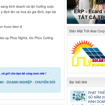
ng sang kinh doanh và tận hưởng cuộc
ý định lên xe hoa dù gia đình, bạn bè
Điện Mặt Trời Asia Corp
 make-up Phúc Nghĩa, tóc Phúc Cường.
.. và gửi cho bạn bè cùng xem nhé !
Bài Viết Mới
ÍNH - DOANH NGHIỆP - CHUYỂN ĐỔI
PHÁT TRIỂ
SỐ NĂM 20
KINH DOA