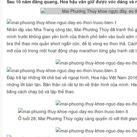
Sau 10 năm đăng quang, Hoa hậu vẫn giữ được vóc dáng và nh
Nhân dịp vào Nha Trang công tác, Mai Phương Thúy đã tranh thủ g
mình trước không gian yên bình của thành phố biển vào buổi sớm 
bra thể thao mix quần short ngắn cũn, để lộ vòng eo thon thả. Các
mỡ của cô trong một hoạt động chạy marathon từng gây tranh cãi
Đáp trả lại những lời chê bai về ngoại hình, Hoa hậu Việt Nam 201
những lời bàn tán. Bản thân cô rất tự tin về thân hình của mình. H
bằng cách chạy bộ và tập thể thao.
Ở tuổi 28, Mai Phương Thúy ngày càng quyến rũ với thời gi