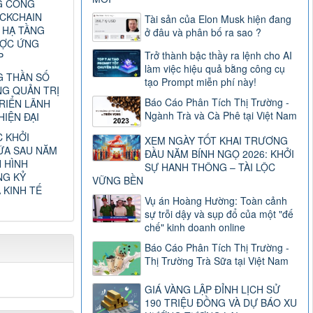
G CÔNG
CKCHAIN
Tài sản của Elon Musk hiện đang
 HẠ TẦNG
ở đâu và phân bố ra sao ?
ƯỢC ỨNG
Trở thành bậc thầy ra lệnh cho AI
P
làm việc hiệu quả bằng công cụ
 THẦN SỐ
tạo Prompt miễn phí này!
G QUẢN TRỊ
Báo Cáo Phân Tích Thị Trường -
RIỂN LÃNH
Ngành Trà và Cà Phê tại Việt Nam
IỆN ĐẠI
C KHỞI
XEM NGÀY TỐT KHAI TRƯƠNG
ỮA SAU NĂM
ĐẦU NĂM BÍNH NGỌ 2026: KHỞI
H HÌNH
SỰ HANH THÔNG – TÀI LỘC
NG KỶ
VỮNG BỀN
 KINH TẾ
Vụ án Hoàng Hường: Toàn cảnh
sự trỗi dậy và sụp đổ của một "đế
chế" kinh doanh online
Báo Cáo Phân Tích Thị Trường -
Thị Trường Trà Sữa tại Việt Nam
GIÁ VÀNG LẬP ĐỈNH LỊCH SỬ
190 TRIỆU ĐỒNG VÀ DỰ BÁO XU