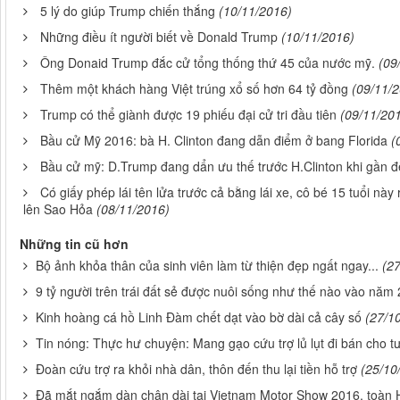
5 lý do giúp Trump chiến thắng
(10/11/2016)
Những điều ít người biết về Donald Trump
(10/11/2016)
Ông Donaid Trump đắc cử tổng thống thứ 45 của nước mỹ.
(09
Thêm một khách hàng Việt trúng xổ số hơn 64 tỷ đồng
(09/11/
Trump có thể giành được 19 phiếu đại cử tri đầu tiên
(09/11/20
Bầu cử Mỹ 2016: bà H. Clinton đang dẫn điểm ở bang Florida
(
Bầu cử mỹ: D.Trump đang dẩn ưu thế trước H.Clinton khi gần đ
Có giấy phép lái tên lửa trước cả bằng lái xe, cô bé 15 tuổi này 
lên Sao Hỏa
(08/11/2016)
Những tin cũ hơn
Bộ ảnh khỏa thân của sinh viên làm từ thiện đẹp ngất ngay...
(2
9 tỷ người trên trái đất sẻ được nuôi sống như thế nào vào năm
Kinh hoàng cá hồ Linh Đàm chết dạt vào bờ dài cả cây số
(27/1
Tin nóng: Thực hư chuyện: Mang gạo cứu trợ lủ lụt đi bán cho t
Đoàn cứu trợ ra khỏi nhà dân, thôn đến thu lại tiền hỗ trợ
(25/10
Đã mắt ngắm dàn chân dài tại Vietnam Motor Show 2016, toàn