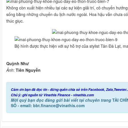
Không còn xuất hiện nhiều tại các sự kiện giải trí, cô chuyển hướ
sống bằng những chuyến du lịch nước ngoài. Hoa hậu vẫn chưa có 
thúc giục.
Bộ hình được thực hiện với sự hỗ trợ của stylist Tân Đà Lạt,
Quỳnh Như
Ảnh
:
Tiên Nguyễn
Cảm ơn bạn đã đọc tin - đừng quên chia sẻ trên Facebook, Zalo,Tweeter.
Chú ý: ghi nguồn từ Vinathis Finance - vinathis.com
Mời quý bạn đọc đăng gửi bài viết tại chuyên trang
TÀI CH
SỐ - email: bbt.finance@vinathis.com