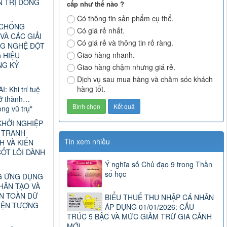
N TRỊ DÒNG
cấp như thế nào ?
Có thông tin sản phẩm cụ thể.
 CHỐNG
Có giá rẻ nhất.
VÀ CÁC GIẢI
Có giá rẻ và thông tin rỏ ràng.
G NGHỆ ĐỘT
Giao hàng nhanh.
 HIỆU
NG KỶ
Giao hàng chậm nhưng giá rẻ.
Dịch vụ sau mua hàng và chăm sóc khách
hàng tốt.
I: Khi trí tuệ
rở thành…
ng vũ trụ"
KHỞI NGHIỆP
C TRANH
Tin xem nhiều
H VÀ KIẾN
ỐT LÕI DÀNH
Ý nghĩa số Chủ đạo 9 trong Thần
số học
G ỨNG DỤNG
HÂN TẠO VÀ
AN TOÀN DỮ
BIỂU THUẾ THU NHẬP CÁ NHÂN
HIỆN TƯỢNG
ÁP DỤNG 01/01/2026: CẤU
TRÚC 5 BẬC VÀ MỨC GIẢM TRỪ GIA CẢNH
MỚI